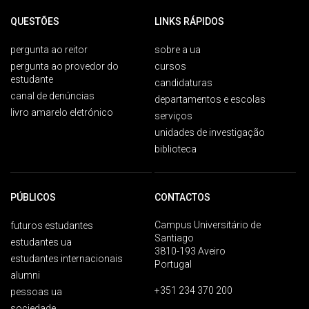
QUESTÕES
LINKS RÁPIDOS
pergunta ao reitor
sobre a ua
pergunta ao provedor do
cursos
estudante
candidaturas
canal de denúncias
departamentos e escolas
livro amarelo eletrónico
serviços
unidades de investigação
biblioteca
PÚBLICOS
CONTACTOS
Campus Universitário de
futuros estudantes
Santiago
estudantes ua
3810-193 Aveiro
estudantes internacionais
Portugal
alumni
+351 234 370 200
pessoas ua
sociedade