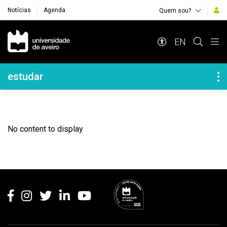
Notícias
Agenda
Quem sou?
Navegação Principal
EN
Navegação Lateral
estudar
No content to display
Rodapé