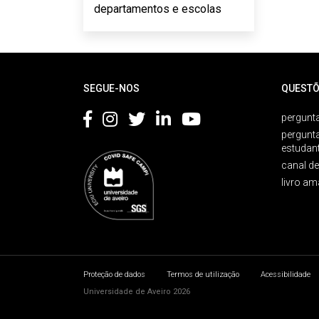
departamentos e escolas
Rodapé
SEGUE-NOS
QUESTÕ
pergunta
pergunt
estudan
canal d
livro am
Proteção de dados
Termos de utilização
Acessibilidade
Universidade de Aveiro 2026