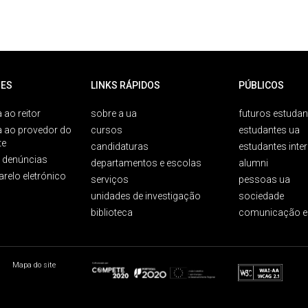
ES
LINKS RÁPIDOS
PÚBLICOS
 ao reitor
sobre a ua
futuros estudan
a ao provedor do
cursos
estudantes ua
te
candidaturas
estudantes inte
e denúncias
departamentos e escolas
alumni
arelo eletrónico
serviços
pessoas ua
unidades de investigação
sociedade
biblioteca
comunicação e
Mapa do site