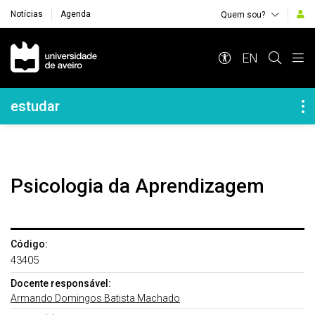
Notícias
Agenda
Quem sou?
Navegação Principal
EN
Navegação Lateral
estudar
Psicologia da Aprendizagem
Código:
43405
Docente responsável:
Armando Domingos Batista Machado