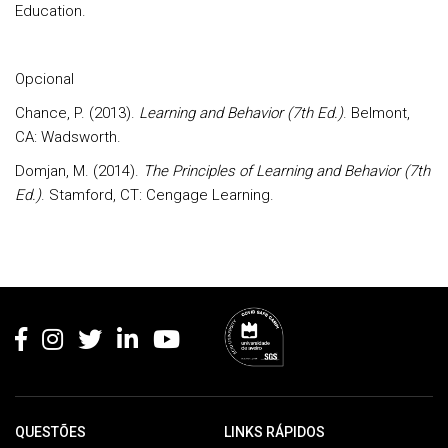
Education.
Opcional
Chance, P. (2013).
Learning and Behavior (7th Ed.)
. Belmont,
CA: Wadsworth.
Domjan, M. (2014).
The Principles of Learning and Behavior (7th
Ed.)
. Stamford, CT: Cengage Learning.
Rodapé
QUESTÕES
LINKS RÁPIDOS