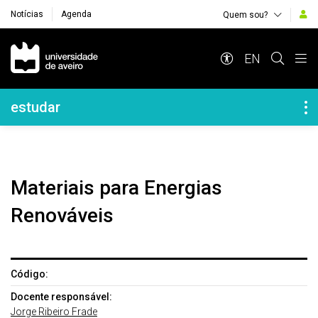
Notícias
Agenda
Quem sou?
Navegação Principal
EN
Navegação Lateral
estudar
Materiais para Energias
Renováveis
Código:
Docente responsável:
Jorge Ribeiro Frade