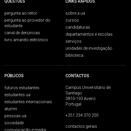
QUESTÕES
LINKS RÁPIDOS
pergunta ao reitor
sobre a ua
pergunta ao provedor do
cursos
estudante
candidaturas
canal de denúncias
departamentos e escolas
livro amarelo eletrónico
serviços
unidades de investigação
biblioteca
PÚBLICOS
CONTACTOS
Campus Universitário de
futuros estudantes
Santiago
estudantes ua
3810-193 Aveiro
estudantes internacionais
Portugal
alumni
+351 234 370 200
pessoas ua
sociedade
contactos gerais
comunicação e media