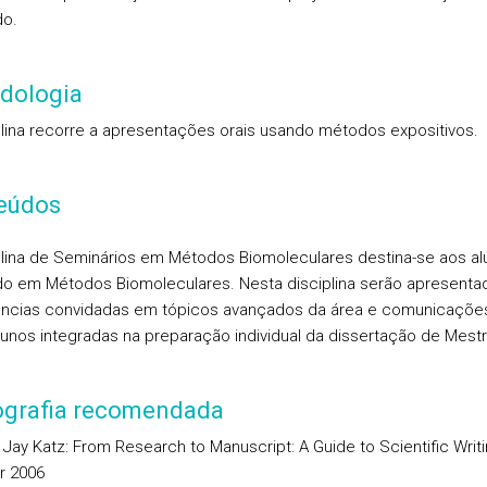
do.
dologia
plina recorre a apresentações orais usando métodos expositivos.
eúdos
plina de Seminários em Métodos Biomoleculares destina-se aos a
o em Métodos Biomoleculares. Nesta disciplina serão apresenta
ncias convidadas em tópicos avançados da área e comunicações
lunos integradas na preparação individual da dissertação de Mest
iografia recomendada
 Jay Katz: From Research to Manuscript: A Guide to Scientific Writi
r 2006