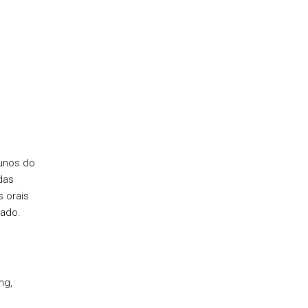
lunos do
das
 orais
rado.
ng,