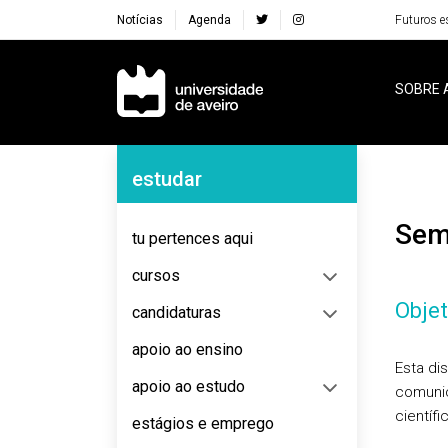
Notícias
Agenda
Futuros e
Navegação Principal
SOBRE 
Navegação Lateral
estudar
Se
tu pertences aqui
cursos
Objet
candidaturas
apoio ao ensino
Esta di
apoio ao estudo
comunic
científi
estágios e emprego