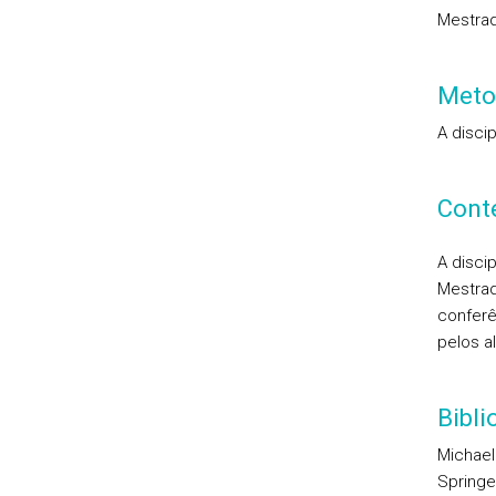
Mestra
Meto
A disci
Cont
A disci
Mestrad
conferê
pelos a
Bibl
Michael
Springe