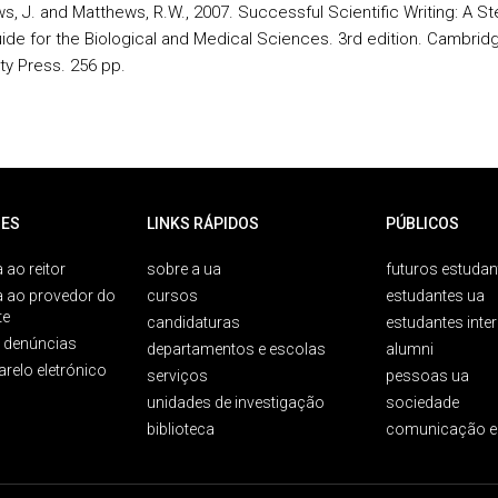
s, J. and Matthews, R.W., 2007. Successful Scientific Writing: A St
ide for the Biological and Medical Sciences. 3rd edition. Cambrid
ty Press. 256 pp.
ES
LINKS RÁPIDOS
PÚBLICOS
 ao reitor
sobre a ua
futuros estudan
a ao provedor do
cursos
estudantes ua
te
candidaturas
estudantes inte
e denúncias
departamentos e escolas
alumni
arelo eletrónico
serviços
pessoas ua
unidades de investigação
sociedade
biblioteca
comunicação e