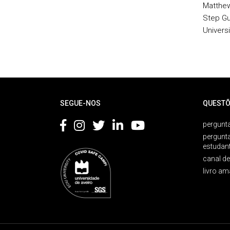
Matthew
Step Gu
Universi
Rodapé
SEGUE-NOS
QUESTÕ
pergunta
pergunt
estudan
canal d
livro am