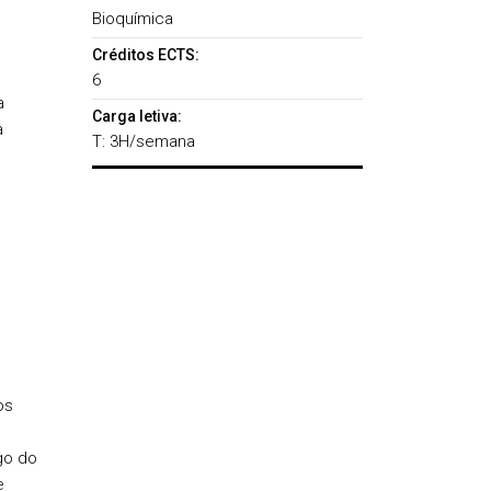
Bioquímica
Créditos ECTS:
6
a
Carga letiva:
a
T: 3H/semana
os
go do
e