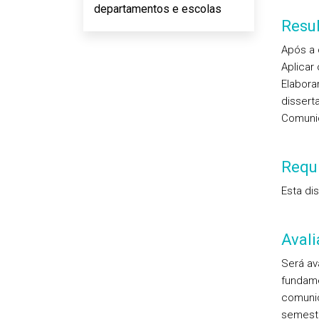
departamentos e escolas
Resu
Após a 
Aplicar
Elabora
dissert
Comunic
Requi
Esta dis
Aval
Será av
fundame
comunic
semestr