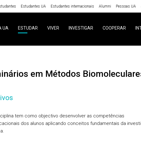
studantes
Estudantes UA
Estudantes internacionais
Alumni
Pessoas UA
A UA
ESTUDAR
VIVER
INVESTIGAR
COOPERAR
IN
minários em Métodos Biomoleculare
ivos
sciplina tem como objectivo desenvolver as competências
acionais dos alunos aplicando conceitos fundamentais da invest
ca.