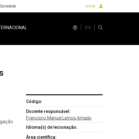
Sociedade
entrar
EN
TERNACIONAL
s
Código:
Docente responsável:
Francisco Manuel Lemos Amado
igação
Idioma(s) de lecionação:
Área científica: