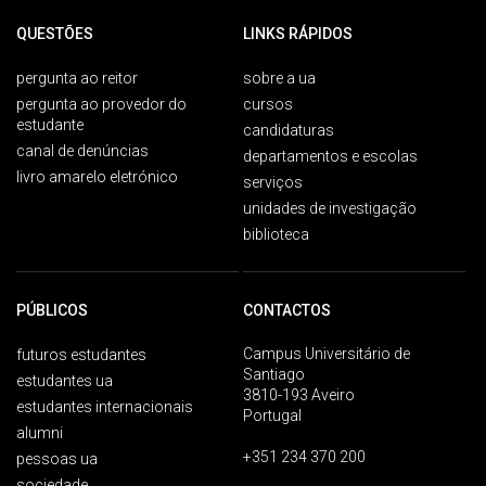
QUESTÕES
LINKS RÁPIDOS
pergunta ao reitor
sobre a ua
pergunta ao provedor do
cursos
estudante
candidaturas
canal de denúncias
departamentos e escolas
livro amarelo eletrónico
serviços
unidades de investigação
biblioteca
PÚBLICOS
CONTACTOS
Campus Universitário de
futuros estudantes
Santiago
estudantes ua
3810-193 Aveiro
estudantes internacionais
Portugal
alumni
+351 234 370 200
pessoas ua
sociedade