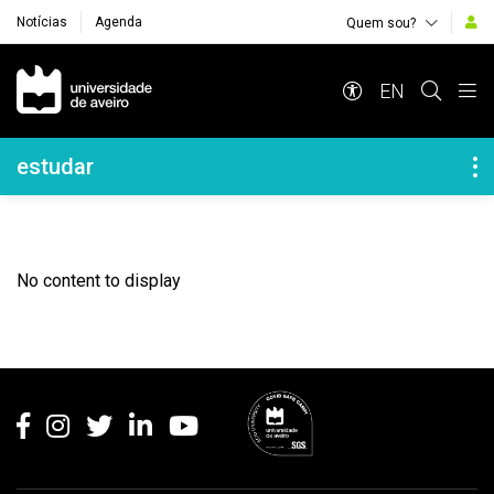
Notícias
Agenda
Quem sou?
Navegação Principal
EN
Navegação Lateral
estudar
No content to display
Rodapé