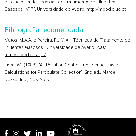
da disciplina de Técnicas de Tratamento de Efluentes
Gasosos _V17”, Universidade de Aveiro, http://moodle.ua.pt
Bibliografia recomendada
Matos, M.A.A. e Pereira, F.J.M.A., "Técnicas de Tratamento de
Efluentes Gasosos", Universidade de Aveiro, 2007.
http://moodle.ua.pt/
Licht, W., (1988), "Air Pollution Control Engineering: Basic
Calculations for Particulate Collection", 2nd ed., Marcel
Dekker Inc., New York.
Rodapé