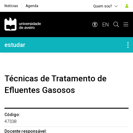
Notícias
Agenda
Quem sou?
Navegação Principal
EN
Navegação Lateral
estudar
Técnicas de Tratamento de
Efluentes Gasosos
Código:
47338
Docente responsável: