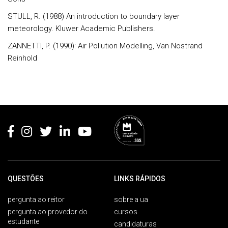
STULL, R. (1988)
An introduction to boundary layer
meteorology
. Kluwer Academic Publishers.
ZANNETTI, P. (1990):
Air Pollution Modelling
, Van Nostrand
Reinhold
Rodapé
QUESTÕES
LINKS RÁPIDOS
pergunta ao reitor
sobre a ua
pergunta ao provedor do
cursos
estudante
candidaturas