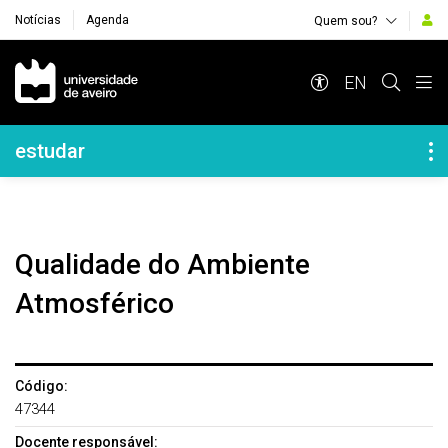
Notícias
Agenda
Quem sou?
Navegação Principal
EN
Navegação Lateral
estudar
Qualidade do Ambiente
Atmosférico
Código:
47344
Docente responsável: