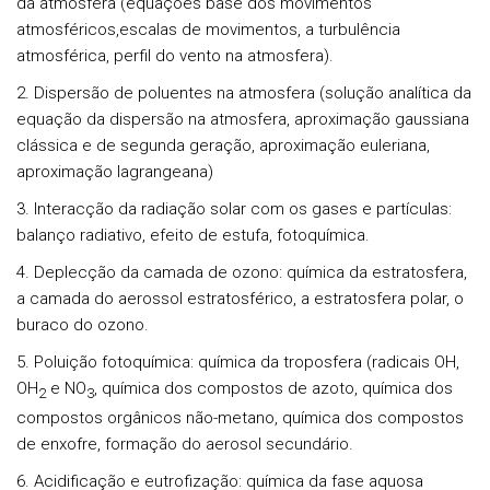
da atmosfera (equações base dos movimentos
atmosféricos,escalas de movimentos, a turbulência
atmosférica, perfil do vento na atmosfera).
2. Dispersão de poluentes na atmosfera (solução analítica da
equação da dispersão na atmosfera, aproximação gaussiana
clássica e de segunda geração, aproximação euleriana,
aproximação lagrangeana)
3. Interacção da radiação solar com os gases e partículas:
balanço radiativo, efeito de estufa, fotoquímica.
4. Deplecção da camada de ozono: química da estratosfera,
a camada do aerossol estratosférico, a estratosfera polar, o
buraco do ozono.
5. Poluição fotoquímica: química da troposfera (radicais OH,
OH
e NO
, química dos compostos de azoto, química dos
2
3
compostos orgânicos não-metano, química dos compostos
de enxofre, formação do aerosol secundário.
6. Acidificação e eutrofização: química da fase aquosa