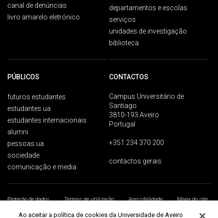
canal de denúncias
departamentos e escolas
livro amarelo eletrónico
serviços
unidades de investigação
biblioteca
PÚBLICOS
CONTACTOS
Campus Universitário de
futuros estudantes
Santiago
estudantes ua
3810-193 Aveiro
estudantes internacionais
Portugal
alumni
+351 234 370 200
pessoas ua
sociedade
contactos gerais
comunicação e media
Proteção de dados
Termos de utilização
Acessibilidade
Mapa do site
Universidade de Aveiro 2026
Ao aceitar a política de cookies da Universidade de Aveiro