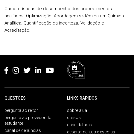
Características de desempenho dos procedimentos
analíticos. Optimização. Abordagem sistémica em Química
Analítica. Quantificação da incerteza. Validação e
Acreditação.
Rodapé
QUESTÕES
LINKS RÁPIDOS
pergunta ao reitor
sobre a ua
pergunta ao provedor do
cursos
estudante
candidaturas
canal de denúncias
departamentos e escolas