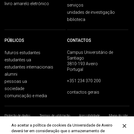
livro amarelo eletrónico
serviços
unidades de investigação
biblioteca
PÚBLICOS
CONTACTOS
Campus Universitário de
futuros estudantes
Santiago
estudantes ua
3810-193 Aveiro
estudantes internacionais
Portugal
alumni
+351 234 370 200
pessoas ua
sociedade
contactos gerais
comunicação e media
Proteção de dados
Termos de utilização
Acessibilidade
Mapa do site
Universidade de Aveiro 2026
Ao aceitar a política de cookies da Universidade de Aveiro
deverá ter em consideração que o armazenamento de