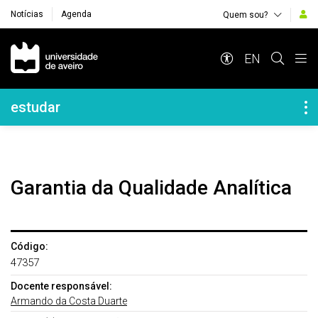
Notícias
Agenda
Quem sou?
Navegação Principal
EN
Navegação Lateral
estudar
Garantia da Qualidade Analítica
Código:
47357
Docente responsável:
Armando da Costa Duarte