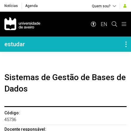
Notícias
Agenda
Quem sou?
Navegação Principal
EN
Navegação Lateral
estudar
Sistemas de Gestão de Bases de
Dados
Código:
45736
Docente responsável: