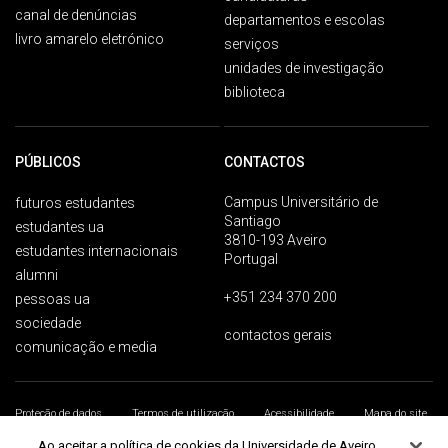
canal de denúncias
departamentos e escolas
livro amarelo eletrónico
serviços
unidades de investigação
biblioteca
PÚBLICOS
CONTACTOS
Campus Universitário de
futuros estudantes
Santiago
estudantes ua
3810-193 Aveiro
estudantes internacionais
Portugal
alumni
+351 234 370 200
pessoas ua
sociedade
contactos gerais
comunicação e media
Proteção de dados
Termos de utilização
Acessibilidade
Mapa do site
Universidade de Aveiro 2026
Ao aceitar a política de cookies da Universidade de Aveiro