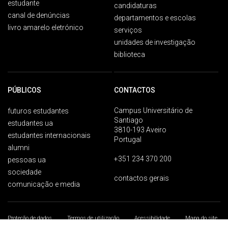
estudante
candidaturas
canal de denúncias
departamentos e escolas
livro amarelo eletrónico
serviços
unidades de investigação
biblioteca
PÚBLICOS
CONTACTOS
Campus Universitário de
futuros estudantes
Santiago
estudantes ua
3810-193 Aveiro
estudantes internacionais
Portugal
alumni
+351 234 370 200
pessoas ua
sociedade
contactos gerais
comunicação e media
Proteção de dados
Termos de utilização
Acessibilidade
Mapa do site