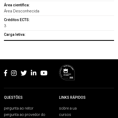
Área científica:
Área Desconhecida
Créditos ECTS:
3
Carga letiva:
Rodapé
QUESTÕES
LINKS RÁPIDOS
pergunta ao reitor
sobre a ua
pergunta ao provedor do
cursos