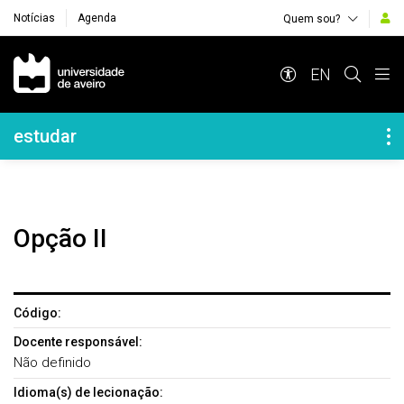
Notícias
Agenda
Quem sou?
Navegação Principal
EN
Navegação Lateral
estudar
Opção II
Código:
Docente responsável:
Não definido
Idioma(s) de lecionação: