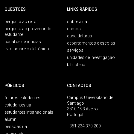
QUESTÕES
LINKS RÁPIDOS
pergunta ao reitor
sobre a ua
pergunta ao provedor do
cursos
estudante
candidaturas
canal de denúncias
departamentos e escolas
livro amarelo eletrónico
serviços
unidades de investigação
biblioteca
PÚBLICOS
CONTACTOS
Campus Universitário de
futuros estudantes
Santiago
estudantes ua
3810-193 Aveiro
estudantes internacionais
Portugal
alumni
+351 234 370 200
pessoas ua
sociedade