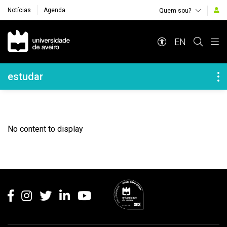
Notícias
Agenda
Quem sou?
Navegação Principal
EN
Navegação Lateral
estudar
No content to display
Rodapé