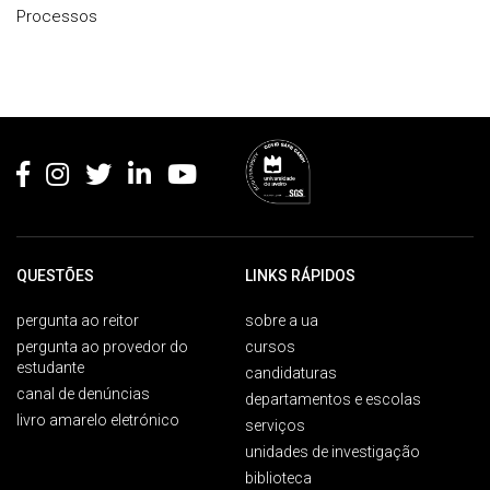
Processos
Rodapé
QUESTÕES
LINKS RÁPIDOS
pergunta ao reitor
sobre a ua
pergunta ao provedor do
cursos
estudante
candidaturas
canal de denúncias
departamentos e escolas
livro amarelo eletrónico
serviços
unidades de investigação
biblioteca