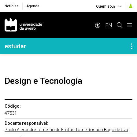
Notícias
Agenda
Quem sou?
Navegação Principal
EN
Navegação Lateral
estudar
Design e Tecnologia
Código:
47531
Docente responsável:
Paulo Alexandre Lomelino de Freitas Tomé Rosado Bago de Uva