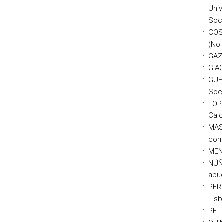
Univ
Soc
COS
(No 
GAZE
GIAC
GUE
Soci
LOP
Calo
MASC
comu
MEND
NÚÑE
apue
PERR
Lis
PETR