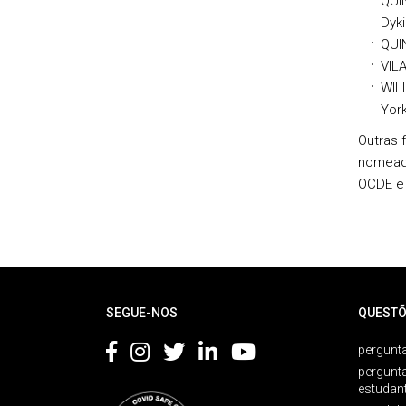
QUIN
Dyk
QUI
VILA
WILL
Yor
Outras 
nomeada
OCDE e
Rodapé
SEGUE-NOS
QUESTÕ
pergunta
pergunt
estudan