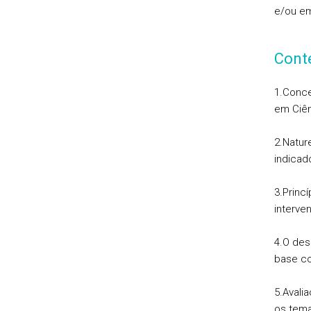
e/ou em
Cont
1.Conce
em Ciê
2.Natur
indicad
3.Princ
interve
4.O des
base co
5.Avali
os tema