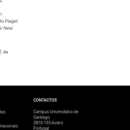
,
n
to Piaget
n/ New
, da
CONTACTOS
Campus Universitário de
tes
Santiago
3810-193 Aveiro
rnacionais
Portugal