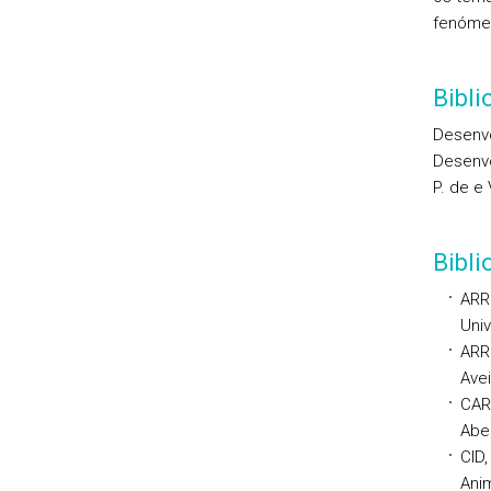
fenómen
Bibli
Desenvo
Desenvo
P. de e
Bibl
ARRO
Univ
ARR
Avei
CAR
Abe
CID,
Anim