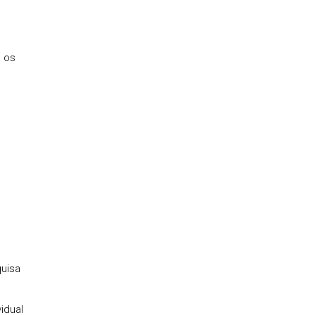
m os
quisa
idual