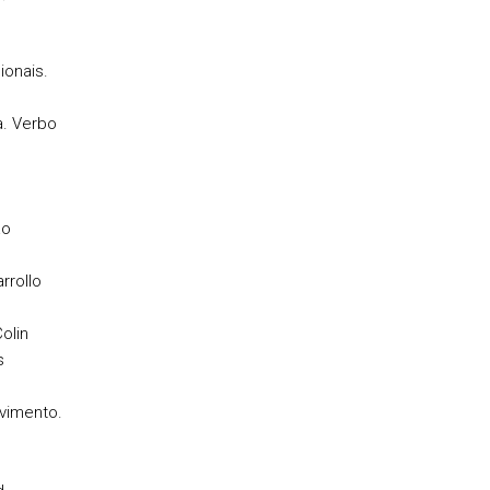
ionais.
a. Verbo
ão
rrollo
olin
s
lvimento.