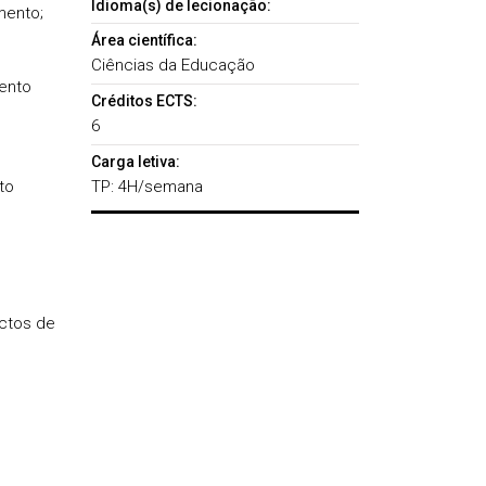
Idioma(s) de lecionação:
mento;
Área científica:
Ciências da Educação
mento
Créditos ECTS:
6
Carga letiva:
to
TP: 4H/semana
ectos de