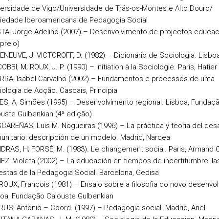
ersidade de Vigo/Universidade de Trás-os-Montes e Alto Douro/
iedade Iberoamericana de Pedagogia Social
TA, Jorge Adelino (2007) – Desenvolvimento de projectos educac
prelo)
NEUVE, J; VICTOROFF, D. (1982) – Dicionário de Sociologia. Lisbo
OBBI, M; ROUX, J. P. (1990) – Initiation à la Sociologie. Paris, Hatier
RRA, Isabel Carvalho (2002) – Fundamentos e processos de uma
ologia de Acção. Cascais, Principia
ES, A, Simões (1995) – Desenvolvimento regional. Lisboa, Fundaç
uste Gulbenkian (4ª edição)
AREÑAS, Luis M. Nogueiras (1996) – La práctica y teoria del desa
nitario: descripción de un modelo. Madrid, Narcea
RAS, H; FORSÉ, M. (1983). Le changement social. Paris, Armand C
Z, Violeta (2002) – La educación en tiempos de incertitumbre: la
stas de la Pedagogia Social. Barcelona, Gedisa
OUX, François (1981) – Ensaio sobre a filosofia do novo desenvo
boa, Fundação Calouste Gulbenkian
US, Antonio – Coord. (1997) – Pedagogia social. Madrid, Ariel