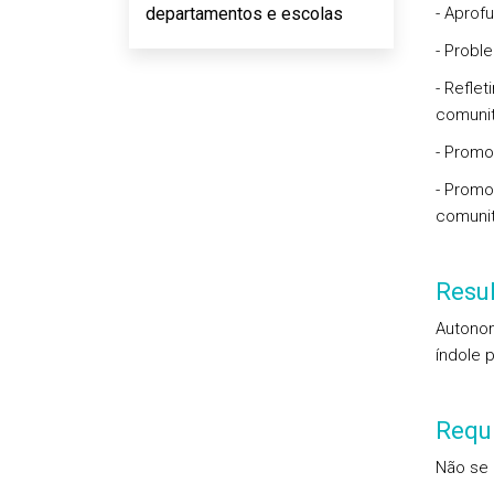
departamentos e escolas
- Aprof
- Proble
- Refle
comunit
- Promo
- Promo
comunit
Resu
Autonom
índole p
Requi
Não se 