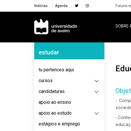
Notícias
Agenda
Futuros e
Navegação Principal
SOBRE 
Navegação Lateral
estudar
Ed
tu pertences aqui
cursos
Objet
candidaturas
- Compr
apoio ao ensino
socieda
apoio ao estudo
- Conhe
estágios e emprego
educaçã