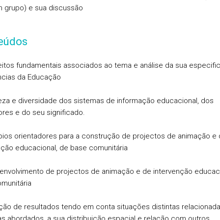
 grupo) e sua discussão
eúdos
itos fundamentais associados ao tema e análise da sua especifi
ncias da Educação
eza e diversidade dos sistemas de informação educacional, dos
ores e do seu significado.
ípios orientadores para a construção de projectos de animação e
nção educacional, de base comunitária
envolvimento de projectos de animação e de intervenção educac
munitária
ação de resultados tendo em conta situações distintas relaciona
s abordados, a sua distribuição espacial e relação com outros