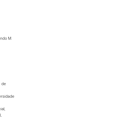
ando M.
e de
ersidade
al,
,