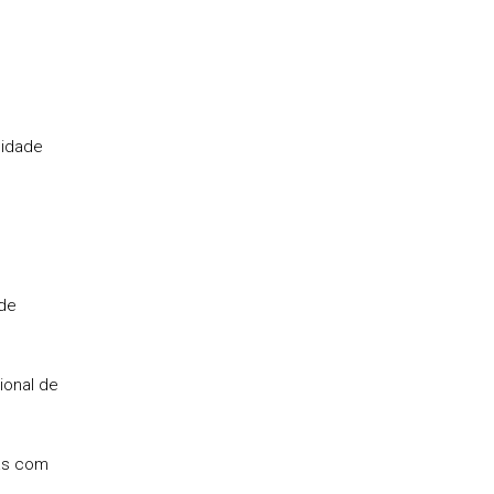
cidade
 de
ional de
das com