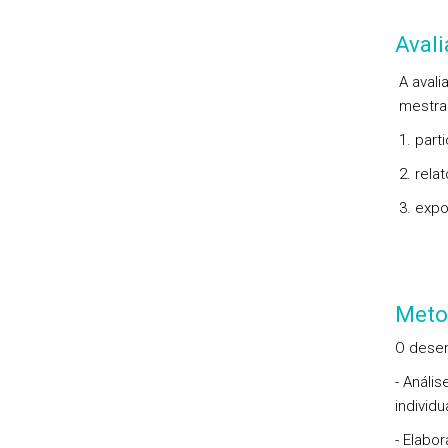
Aval
A avali
mestra
1. part
2. relat
3. expo
Meto
O desen
- Análi
individ
- Elabo