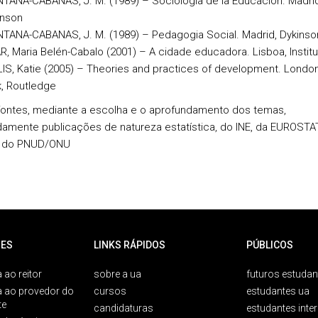
TANA-CABANAS, J. M. (1989) – Sociologia de la Educacion. Madrid
inson
NTANA-CABANAS, J. M. (1989) – Pedagogia Social. Madrid, Dykinso
R, Maria Belén-Cabalo (2001) – A cidade educadora. Lisboa, Institu
IS, Katie (2005) – Theories and practices of development. Londo
k, Routledge
fontes, mediante a escolha e o aprofundamento dos temas,
mente publicações de natureza estatística, do INE, da EUROSTAT
 do PNUD/ONU
ES
LINKS RÁPIDOS
PÚBLICOS
 ao reitor
sobre a ua
futuros estudan
a ao provedor do
cursos
estudantes ua
te
candidaturas
estudantes inte