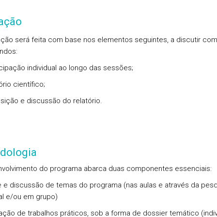
iação
ação será feita com base nos elementos seguintes, a discutir co
ndos:
icipação individual ao longo das sessões;
ório científico;
sição e discussão do relatório.
dologia
volvimento do programa abarca duas componentes essenciais:
se e discussão de temas do programa (nas aulas e através da pes
ual e/ou em grupo)
ração de trabalhos práticos, sob a forma de dossier temático (indiv