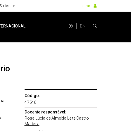
Sociedade
entrar
EN
TERNACIONAL
rio
Código:
na
47546
Docente responsável:
a
Rosa Lúcia de Almeida Leite Castro
Madeira