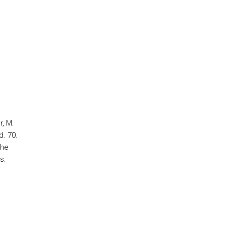
r, M.
d. 70.
the
s.