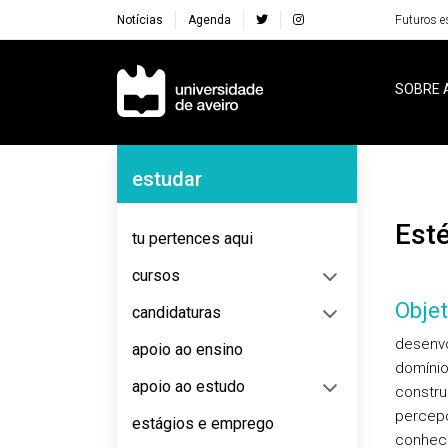
Notícias
Agenda
Futuros e
Navegação Principal
SOBRE 
Navegação Lateral
estudar
Es
tu pertences aqui
cursos
Objet
candidaturas
desenvo
apoio ao ensino
domíni
apoio ao estudo
constr
percepç
estágios e emprego
conhec