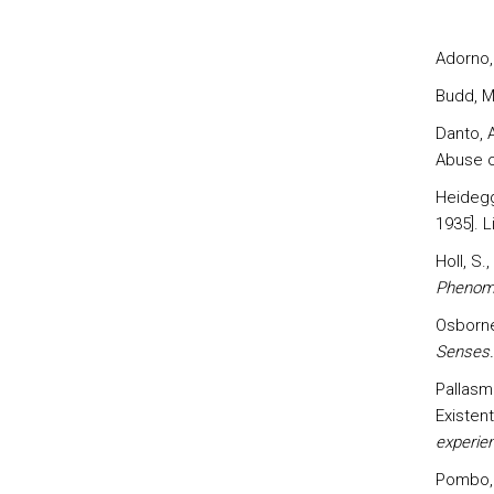
Adorno,
Budd, M
Danto, 
Abuse o
Heidegg
1935]. L
Holl, S.
Phenome
Osborne,
Senses.
Pallasm
Existent
experien
Pombo, 