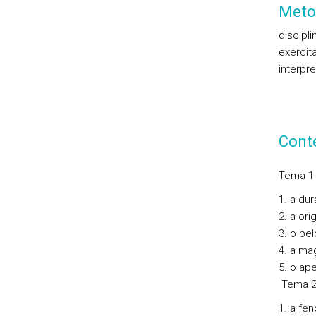
Meto
discipli
exercita
interpr
Cont
Tema 1 
a dur
a ori
o bel
a mag
o ape
Tema 2
a fen