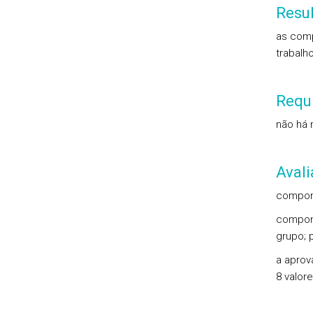
Resu
as comp
trabalh
Requi
não há r
Aval
compone
compone
grupo; 
a aprov
8 valo