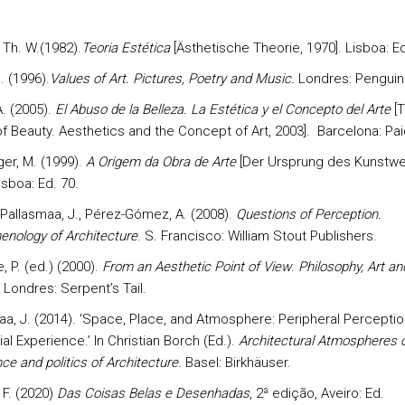
 Th. W.(1982).
Teoria Estética
[Ästhetische Theorie, 1970]. Lisboa: Ed
. (1996).
Values of Art. Pictures, Poetry and Music.
Londres: Penguin
A. (2005).
El Abuso de la Belleza. La Estética y el Concepto del Arte
[
f Beauty. Aesthetics and the Concept of Art, 2003]. Barcelona: Pa
er, M. (1999).
A Origem da Obra de Arte
[Der Ursprung des Kunstwe
isboa: Ed. 70.
, Pallasmaa, J., Pérez-Gómez, A. (2008).
Questions of Perception.
nology of Architecture
. S. Francisco: William Stout Publishers.
 P. (ed.) (2000).
From an Aesthetic Point of View
.
Philosophy, Art an
Londres: Serpent’s Tail.
aa, J. (2014). 'Space, Place, and Atmosphere: Peripheral Perceptio
ial Experience.’ In Christian Borch (Ed.).
Architectural Atmospheres 
ce and politics of Architecture.
Basel: Birkhäuser.
F. (2020)
Das Coisas Belas e Desenhadas
, 2ª edição, Aveiro: Ed.