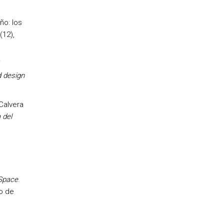
ño: los
(12),
d design
Calvera
 del
 Space
.
o de