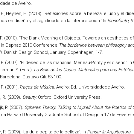
idade de Aveiro.
., Heynen, H. (2013). 'Reflexiones sobre la belleza, el uso y el dise
os en diseño y el significado en la interpretacion.’ In
Iconofacto
,
9
.
. (2010). ‘The Blank Meaning of Objects. Towards an aesthetics of
’ In Cephad 2010 Conference
The borderline between philosophy an
h.
Danish Design School, January, Copenhagen, 1-7.
. (2007). 'El deseo de las mañanas. Merleau-Ponty y el diseño.’ In 
merman Y. (Eds.),
Lo Bello de las Cosas. Materiales para una Estética
 Barcelona: Gustavo Gili, 83-100.
F. (2001).
Traços de Música.
Aveiro: Ed. Universidadede Aveiro.
, R. (2009).
Beauty.
Oxford: Oxford University Press.
jk, P. (2007).
Spheres Theory. Talking to Myself About the Poetics of
 na Harvard University Graduate School of Design a 17 de Fevereir
 P. (2009). 'La dura pepita de la belleza’. In
Pensar la Arquitectura