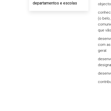
departamentos e escolas
objecto
conhece
(o belo,
comunic
que vão
desenvo
com as 
geral.
desenvo
design
desenvo
contrib