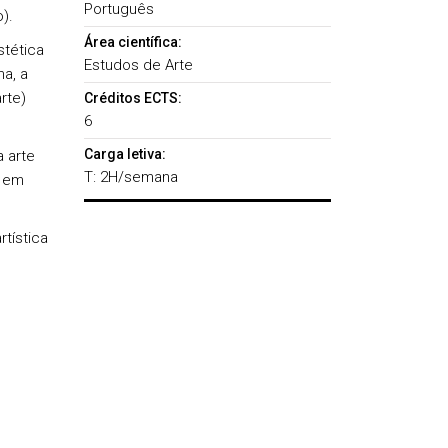
Português
).
Área científica:
tética
Estudos de Arte
ma, a
rte)
Créditos ECTS:
6
Carga letiva:
 arte
T: 2H/semana
e em
tística