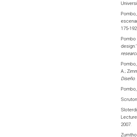
Univers
Pombo, F
escenari
175-192
Pombo F
design.
researc
Pombo, F
A.; Zim
Diseño
.
Pombo, 
Scruton
Sloterdi
Lecture
2007.
Zumthor,