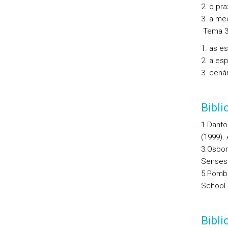
o pra
a med
Tema 3 
as es
a esp
cenár
Bibli
1.Danto
(1999).
3.Osborn
Senses. 
5.Pombo
School.
Bibl