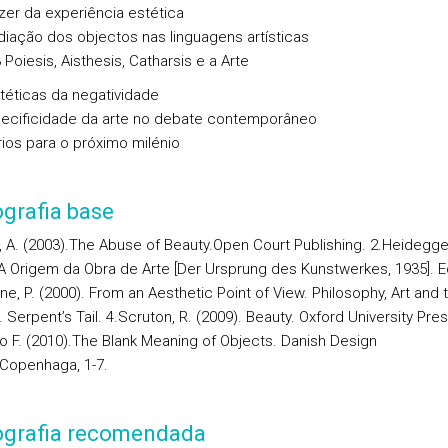
zer da experiência estética
iação dos objectos nas linguagens artísticas
Poiesis, Aisthesis, Catharsis e a Arte
téticas da negatividade
ecificidade da arte no debate contemporâneo
ios para o próximo milénio
ografia base
, A. (2003).The Abuse of Beauty.Open Court Publishing. 2.Heidegge
 A Origem da Obra de Arte [Der Ursprung des Kunstwerkes, 1935]. E
e, P. (2000). From an Aesthetic Point of View. Philosophy, Art and 
Serpent’s Tail. 4.Scruton, R. (2009). Beauty. Oxford University Pres
 F. (2010).The Blank Meaning of Objects. Danish Design
Copenhaga, 1-7.
iografia recomendada