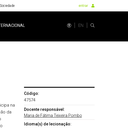
Sociedade
entrar
EN
TERNACIONAL
Código:
47574
icipa na
Docente responsável:
ção da
Maria de Fátima Teixeira Pombo
o
Idioma(s) de lecionação:
do