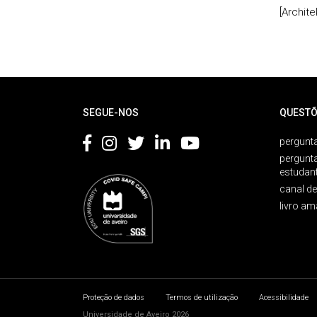
[Archite
Rodapé
SEGUE-NOS
QUESTÕ
pergunta
pergunt
estudan
canal d
livro am
Proteção de dados
Termos de utilização
Acessibilidade
Universidade de Aveiro 2026