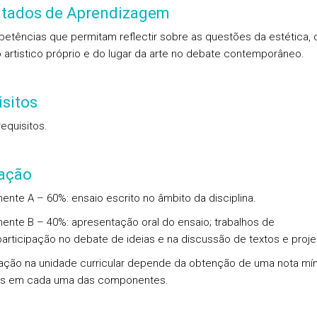
ltados de Aprendizagem
etências que permitam reflectir sobre as questões da estética, 
o artistico próprio e do lugar da arte no debate contemporâneo.
sitos
equisitos.
iação
nte A – 60%: ensaio escrito no âmbito da disciplina.
nte B – 40%: apresentação oral do ensaio; trabalhos de
participação no debate de ideias e na discussão de textos e proje
ação na unidade curricular depende da obtenção de uma nota mí
res em cada uma das componentes.