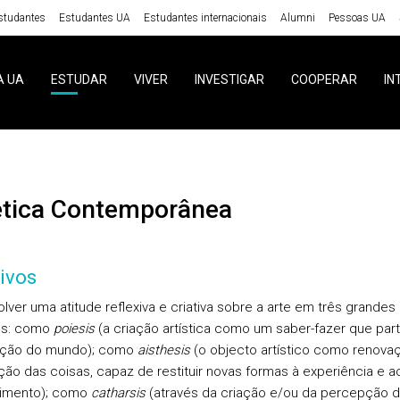
studantes
Estudantes UA
Estudantes internacionais
Alumni
Pessoas UA
A UA
ESTUDAR
VIVER
INVESTIGAR
COOPERAR
IN
tética Contemporânea
ivos
lver uma atitude reflexiva e criativa sobre a arte em três grandes
os: como
poiesis
(a criação artística como um saber-fazer que part
ução do mundo); como
aisthesis
(o objecto artístico como renova
ão das coisas, capaz de restituir novas formas à experiência e a
imento); como
catharsis
(através da criação e/ou da percepção 