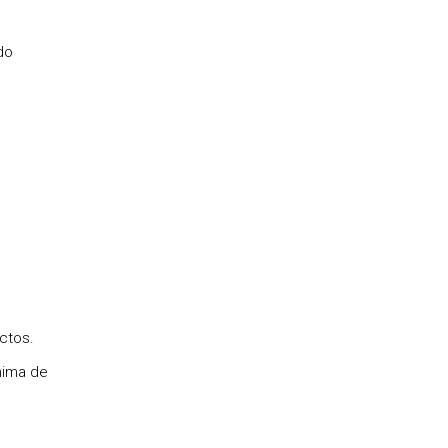
do
ctos.
nima de