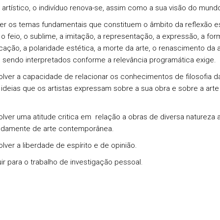
 artístico, o indivíduo renova-se, assim como a sua visão do mundo
r os temas fundamentais que constituem o âmbito da reflexão es
 o feio, o sublime, a imitação, a representação, a expressão, a for
ação, a polaridade estética, a morte da arte, o renascimento da a
 sendo interpretados conforme a relevância programática exige.
lver a capacidade de relacionar os conhecimentos de filosofia da
ideias que os artistas expressam sobre a sua obra e sobre a art
lver uma atitude critica em relação a obras de diversa natureza ar
adamente de arte contemporânea.
lver a liberdade de espírito e de opinião.
uir para o trabalho de investigação pessoal.