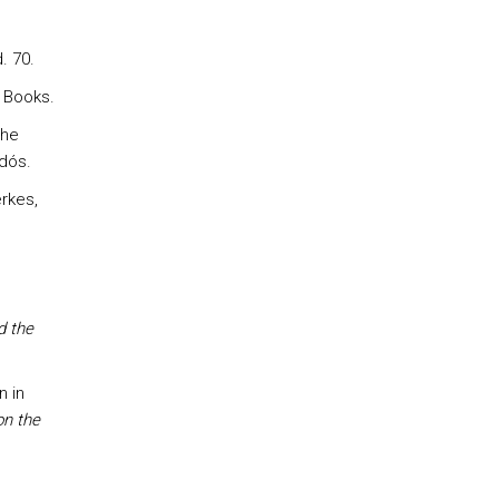
. 70.
 Books.
The
idós.
rkes,
d the
n in
on the