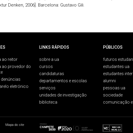
ktur Denken, 2006]. Barcelona: Gustavo Gili.
ES
LINKS RÁPIDOS
PÚBLICOS
 ao reitor
sobre a ua
futuros estudan
a ao provedor do
cursos
estudantes ua
te
candidaturas
estudantes inte
e denúncias
departamentos e escolas
alumni
arelo eletrónico
serviços
pessoas ua
unidades de investigação
sociedade
biblioteca
comunicação e
Mapa do site