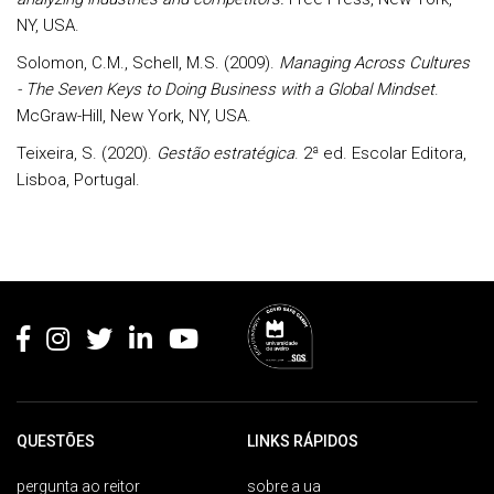
NY, USA.
Solomon, C.M., Schell, M.S. (2009).
Managing Across Cultures
-
The Seven Keys to Doing Business with a Global Mindset
.
McGraw-Hill, New York, NY, USA.
Teixeira, S. (2020).
Gestão estratégica
. 2ª ed. Escolar Editora,
Lisboa, Portugal.
Rodapé
QUESTÕES
LINKS RÁPIDOS
pergunta ao reitor
sobre a ua