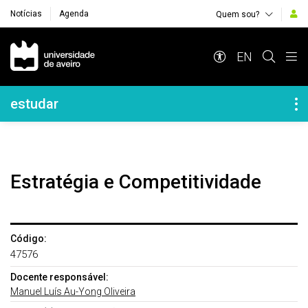
Notícias
Agenda
Quem sou?
Navegação Principal
EN
Navegação Lateral
estudar
Estratégia e Competitividade
Código:
47576
Docente responsável:
Manuel Luís Au-Yong Oliveira