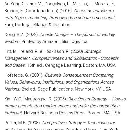
Au-Yong Oliveira, M., Gonçalves, R., Martins, J., Moreira, F.,
Branco, F. (Coordenadores) (2016).
Casos de estudo em
estratégia e marketing: Promovendo o debate empresarial
.
Faro, Portugal: Sílabas & Desafios.
Dong, R.Z. (2022).
Charlie Munger – The pursuit of worldly
wisdom
. Printed by Amazon Italia Logistica.
Hitt, M., Ireland, R. e Hoskisson, R. (2020)
Strategic
Management. Competitiveness and Globalization - Concepts
and Cases.
13th ed., Cengage Learning, Boston, MA, USA.
Hofstede, G. (2001).
Culture’s Consequences: Comparing
Values, Behaviours, Institutions, and Organizations Across
Nations
. 2nd ed. Sage Publications, New York, NY, USA.
Kim, W.C., Mauborgne, R. (2005).
Blue Ocean Strategy – How to
create uncontested market space and make the competition
irrelevant.
Harvard Business Review Press, Boston, MA, USA.
Porter, M.E. (1998).
Competitive strategy – Techniques for
analyzing industries and competitors.
Free Press, New York,