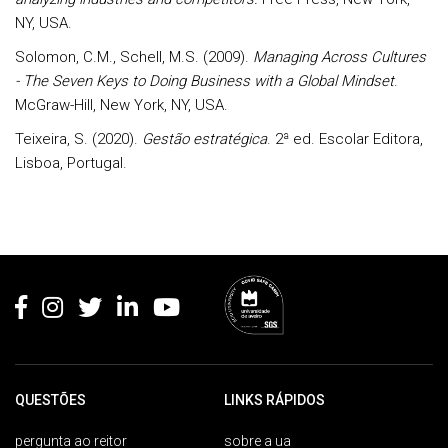
NY, USA.
Solomon, C.M., Schell, M.S. (2009).
Managing Across Cultures
-
The Seven Keys to Doing Business with a Global Mindset
.
McGraw-Hill, New York, NY, USA.
Teixeira, S. (2020).
Gestão estratégica
. 2ª ed. Escolar Editora,
Lisboa, Portugal.
Rodapé
QUESTÕES
LINKS RÁPIDOS
pergunta ao reitor
sobre a ua