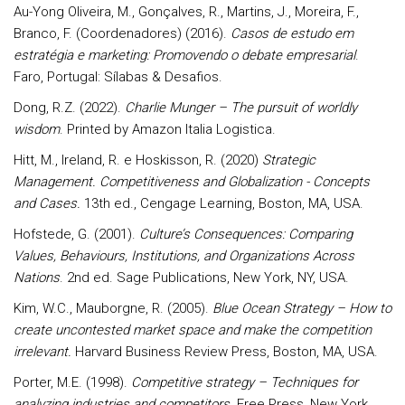
Au-Yong Oliveira, M., Gonçalves, R., Martins, J., Moreira, F.,
Branco, F. (Coordenadores) (2016).
Casos de estudo em
estratégia e marketing: Promovendo o debate empresarial
.
Faro, Portugal: Sílabas & Desafios.
Dong, R.Z. (2022).
Charlie Munger – The pursuit of worldly
wisdom
. Printed by Amazon Italia Logistica.
Hitt, M., Ireland, R. e Hoskisson, R. (2020)
Strategic
Management. Competitiveness and Globalization - Concepts
and Cases.
13th ed., Cengage Learning, Boston, MA, USA.
Hofstede, G. (2001).
Culture’s Consequences: Comparing
Values, Behaviours, Institutions, and Organizations Across
Nations
. 2nd ed. Sage Publications, New York, NY, USA.
Kim, W.C., Mauborgne, R. (2005).
Blue Ocean Strategy – How to
create uncontested market space and make the competition
irrelevant.
Harvard Business Review Press, Boston, MA, USA.
Porter, M.E. (1998).
Competitive strategy – Techniques for
analyzing industries and competitors.
Free Press, New York,