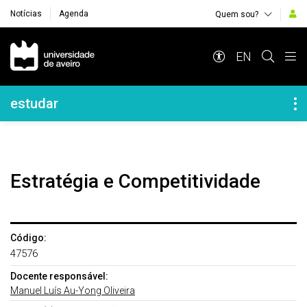
Notícias
Agenda
Quem sou?
Navegação Principal
EN
Navegação Lateral
estudar
Estratégia e Competitividade
Código:
47576
Docente responsável:
Manuel Luís Au-Yong Oliveira