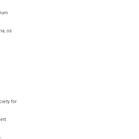
orum
na, os
ciety for
ett
-