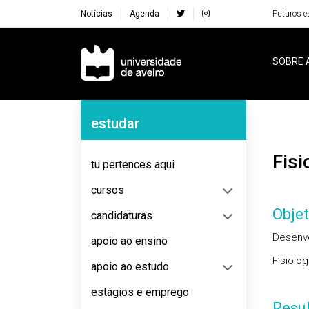
Notícias
Agenda
Futuros e
Navegação Principal
SOBRE 
Navegação Lateral
estudar
Fis
tu pertences aqui
cursos
Objet
candidaturas
Desenv
apoio ao ensino
Fisiolo
apoio ao estudo
estágios e emprego
Resu