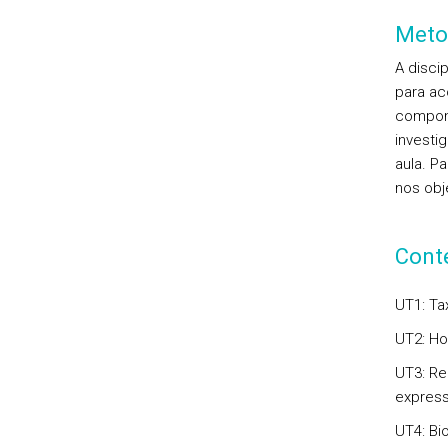
Meto
A disci
para ac
compone
investi
aula. P
nos obje
Cont
UT1: Ta
UT2: Ho
UT3: Re
express
UT4: Bi