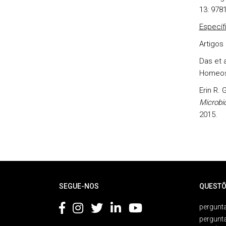
13: 978
Específ
Artigos
Das et a
Homeost
Erin R.
Microbio
2015.
Rodapé
SEGUE-NOS
QUESTÕ
pergunta
pergunt