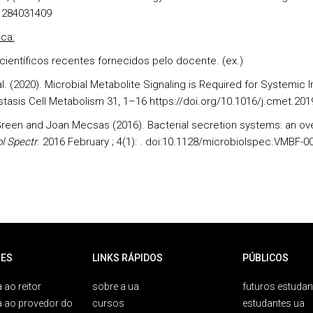
1284031409
ica:
 científicos recentes fornecidos pelo docente. (ex.)
l. (2020). Microbial Metabolite Signaling is Required for Systemic I
asis Cell Metabolism 31, 1–16 https://doi.org/10.1016/j.cmet.201
 Green and Joan Mecsas (2016). Bacterial secretion systems: an ov
l Spectr
. 2016 February ; 4(1): . doi:10.1128/microbiolspec.VMBF-0
ES
LINKS RÁPIDOS
PÚBLICOS
 ao reitor
sobre a ua
futuros estudan
a ao provedor do
cursos
estudantes ua