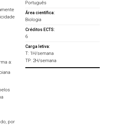
Português
damente
Área científica:
ticidade
Biologia
Créditos ECTS:
6
Carga letiva:
T: 1H/semana
TP: 2H/semana
rma a:
biana
pelos
ma
do, por