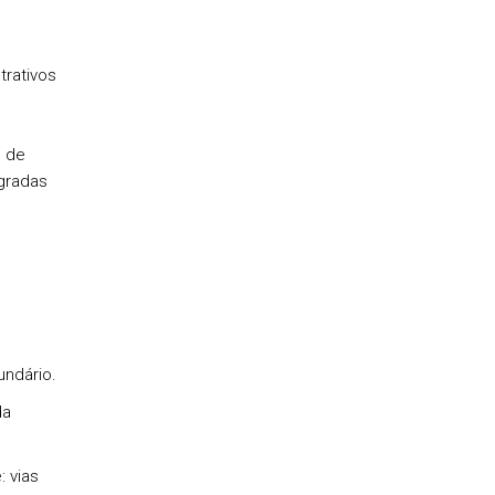
trativos
e de
egradas
ndário.
da
 vias