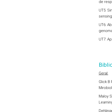
de resp
UT5: Si
sensing
UT6: Ab
genomas
UT7: Ap
Bibl
Geral:
Glick B 
Mirobio
Maloy S 
Learnin
Dehling