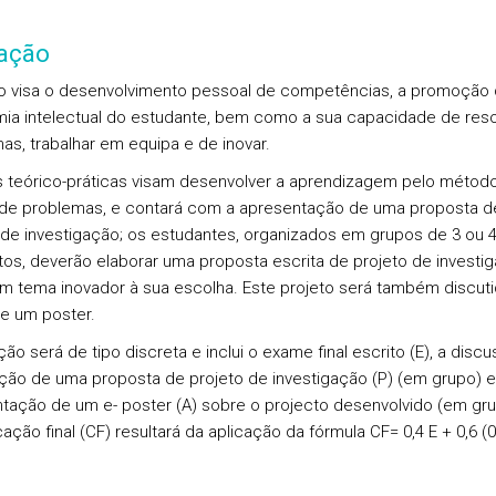
iação
o visa o desenvolvimento pessoal de competências, a promoção 
ia intelectual do estudante, bem como a sua capacidade de reso
as, trabalhar em equipa e de inovar.
s teórico-práticas visam desenvolver a aprendizagem pelo métod
 de problemas, e contará com a apresentação de uma proposta d
 de investigação; os estudantes, organizados em grupos de 3 ou 
os, deverão elaborar uma proposta escrita de projeto de investi
m tema inovador à sua escolha. Este projeto será também discuti
e um poster.
ção será de tipo discreta e inclui o exame final escrito (E), a disc
ção de uma proposta de projeto de investigação (P) (em grupo) e
tação de um e- poster (A) sobre o projecto desenvolvido (em gru
cação final (CF) resultará da aplicação da fórmula CF= 0,4 E + 0,6 (0