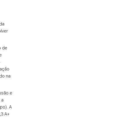
da
lver
o de
e
4
gação
do na
ussão e
 a
po). A
,3 A+