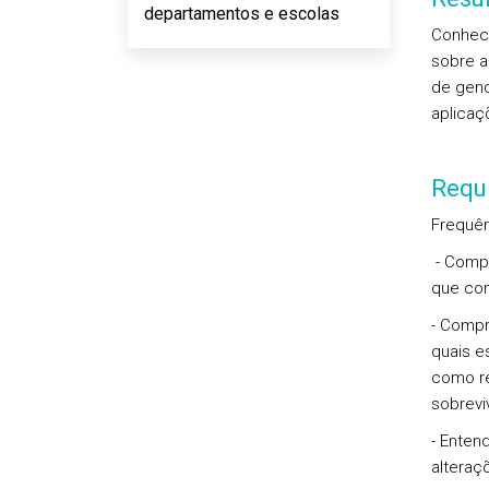
departamentos e escolas
Conheci
sobre a
de geno
aplicaç
Requi
Frequên
- Compr
que con
- Compr
quais e
como re
sobrevi
- Enten
alteraç