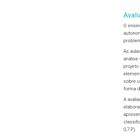
Aval
O ensin
autonom
problem
As aula
análise
projeto
element
sobre u
forma d
A avalia
elabora
apresen
classifi
0,7 P).