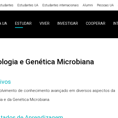
studantes
Estudantes UA
Estudantes internacionais
Alumni
Pessoas UA
A UA
ESTUDAR
VIVER
INVESTIGAR
COOPERAR
IN
iologia e Genética Microbiana
ivos
olvimento de conhecimento avançado em diversos aspectos da
gia e da Genética Microbiana.
ltados de Aprendizagem