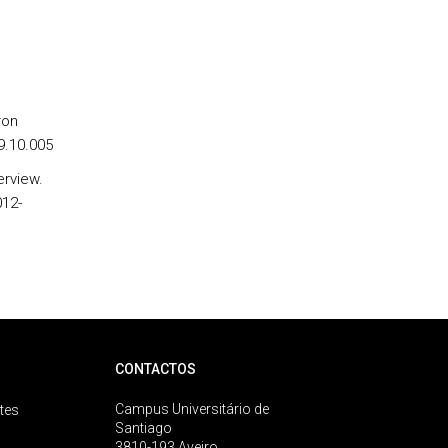
ron
9.10.005
erview.
012-
CONTACTOS
Campus Universitário de
tes
Santiago
3810-193 Aveiro