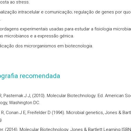
osta ao stress.
nalização intracelular e comunicação; regulação de genes por qu
.
ordagens experimentais usadas para estudar a fisiologia microbia
 microbianos e a expressão génica.
licação dos microrganismos em biotecnologia.
iografia recomendada
R, Pasternak J J, (2010). Molecular Biotechnology. Ed. American So
logy, Washington DC.
R, Conan J E, Freifelder D (1994). Microbial genetics, Jones & Bartl
g.
er, (2014). Molecular Biotechnology. Jones & Bartlett Learning ISBN