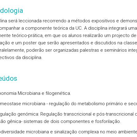
dologia
plina será leccionada recorrendo a métodos expositivos e demons
ompanhar a componente teórica da UC. A disciplina integrará uma
nte teórico-prática, em que os alunos realizarão um projecto de
gação e um poster que serão apresentados e discutidos na class
aralelamente, poderão ser organizadas palestras e seminários int
ctivos da disciplina.
eúdos
xonomia Microbiana e filogenética.
meostase microbiana - regulação do metabolismo primário e secu
gulação genómica: Regulação transcricional e pós-transcricional 
ão gênica- sistemas de dois componentes e fosforilação.
odiversidade microbiana e sinalização complexa no meio ambiente: