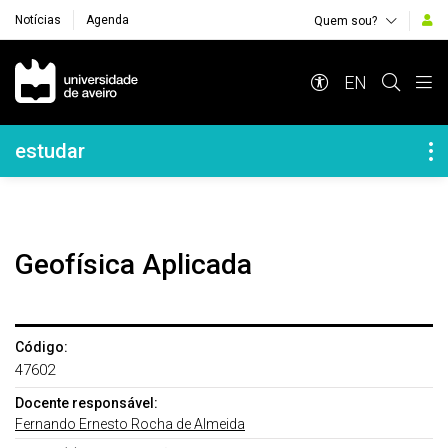
Notícias
Agenda
Quem sou?
Navegação Principal
EN
Navegação Lateral
estudar
Geofísica Aplicada
Código:
47602
Docente responsável:
Fernando Ernesto Rocha de Almeida