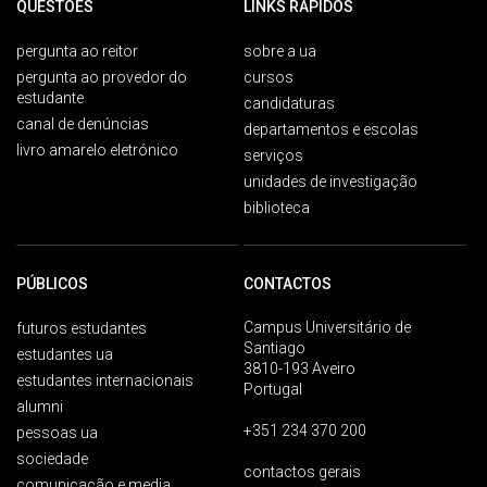
QUESTÕES
LINKS RÁPIDOS
pergunta ao reitor
sobre a ua
pergunta ao provedor do
cursos
estudante
candidaturas
canal de denúncias
departamentos e escolas
livro amarelo eletrónico
serviços
unidades de investigação
biblioteca
PÚBLICOS
CONTACTOS
Campus Universitário de
futuros estudantes
Santiago
estudantes ua
3810-193 Aveiro
estudantes internacionais
Portugal
alumni
+351 234 370 200
pessoas ua
sociedade
contactos gerais
comunicação e media