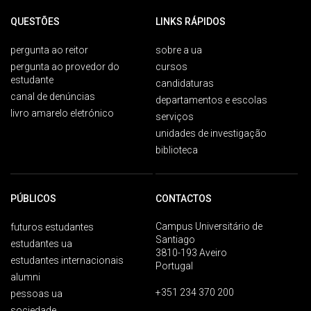
QUESTÕES
LINKS RÁPIDOS
pergunta ao reitor
sobre a ua
pergunta ao provedor do
cursos
estudante
candidaturas
canal de denúncias
departamentos e escolas
livro amarelo eletrónico
serviços
unidades de investigação
biblioteca
PÚBLICOS
CONTACTOS
Campus Universitário de
futuros estudantes
Santiago
estudantes ua
3810-193 Aveiro
estudantes internacionais
Portugal
alumni
+351 234 370 200
pessoas ua
sociedade