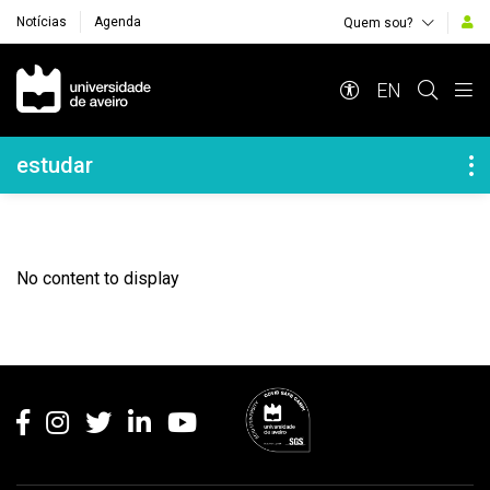
Notícias
Agenda
Quem sou?
Navegação Principal
EN
Navegação Lateral
estudar
No content to display
Rodapé