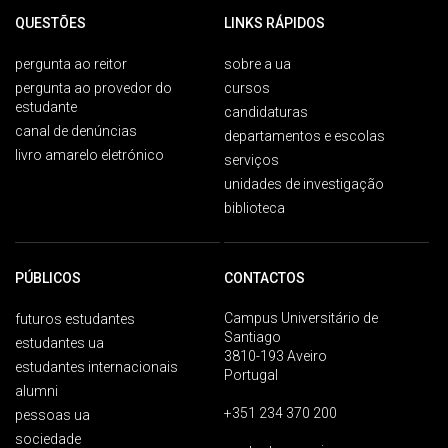
QUESTÕES
LINKS RÁPIDOS
pergunta ao reitor
sobre a ua
pergunta ao provedor do
cursos
estudante
candidaturas
canal de denúncias
departamentos e escolas
livro amarelo eletrónico
serviços
unidades de investigação
biblioteca
PÚBLICOS
CONTACTOS
Campus Universitário de
futuros estudantes
Santiago
estudantes ua
3810-193 Aveiro
estudantes internacionais
Portugal
alumni
+351 234 370 200
pessoas ua
sociedade