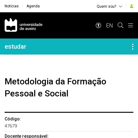
Notícias
Agenda
Quem sou?
Navegação Principal
EN
Navegação Lateral
estudar
Metodologia da Formação
Pessoal e Social
Código:
47679
Docente responsável: