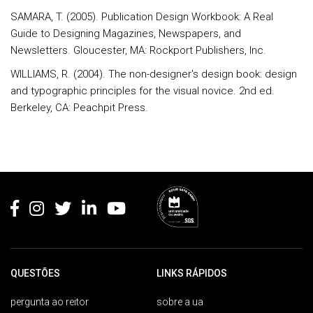
SAMARA, T. (2005). Publication Design Workbook: A Real
Guide to Designing Magazines, Newspapers, and
Newsletters. Gloucester, MA: Rockport Publishers, Inc.
WILLIAMS, R. (2004). The non-designer's design book: design
and typographic principles for the visual novice. 2nd ed.
Berkeley, CA: Peachpit Press.
Rodapé
QUESTÕES
LINKS RÁPIDOS
pergunta ao reitor
sobre a ua