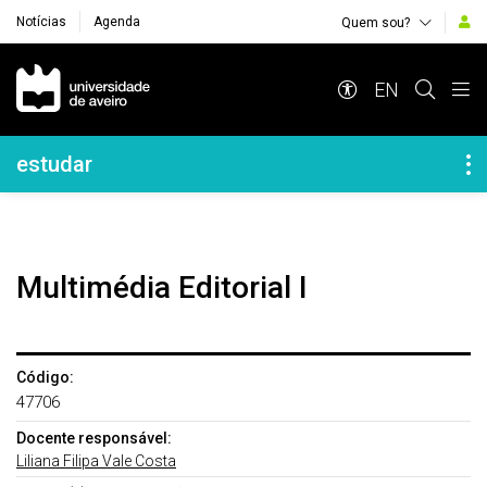
Notícias
Agenda
Quem sou?
Navegação Principal
EN
Navegação Lateral
estudar
Multimédia Editorial I
Código:
47706
Docente responsável:
Liliana Filipa Vale Costa