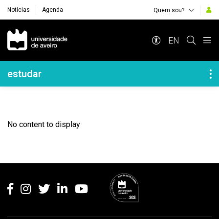
Notícias
Agenda
Quem sou?
Navegação Principal
EN
Navegação Lateral
estudar
No content to display
Rodapé