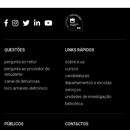
Rodapé
QUESTÕES
LINKS RÁPIDOS
pergunta ao reitor
sobre a ua
pergunta ao provedor do
cursos
estudante
candidaturas
canal de denúncias
departamentos e escolas
livro amarelo eletrónico
serviços
unidades de investigação
biblioteca
PÚBLICOS
CONTACTOS