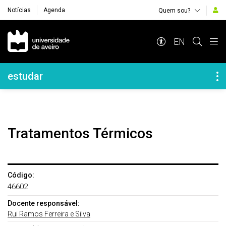
Notícias
Agenda
Quem sou?
Navegação Principal
EN
Navegação Lateral
estudar
Tratamentos Térmicos
Código:
46602
Docente responsável:
Rui Ramos Ferreira e Silva