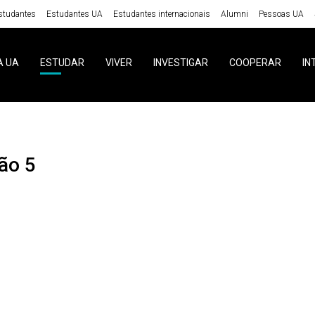
studantes
Estudantes UA
Estudantes internacionais
Alumni
Pessoas UA
A UA
ESTUDAR
VIVER
INVESTIGAR
COOPERAR
IN
ção 5