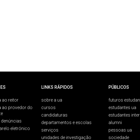
ES
LINKS RÁPIDOS
PÚBLICOS
 ao reitor
sobre a ua
futuros estudan
a ao provedor do
cursos
estudantes ua
te
candidaturas
estudantes inte
e denúncias
departamentos e escolas
alumni
arelo eletrónico
serviços
pessoas ua
unidades de investigação
sociedade