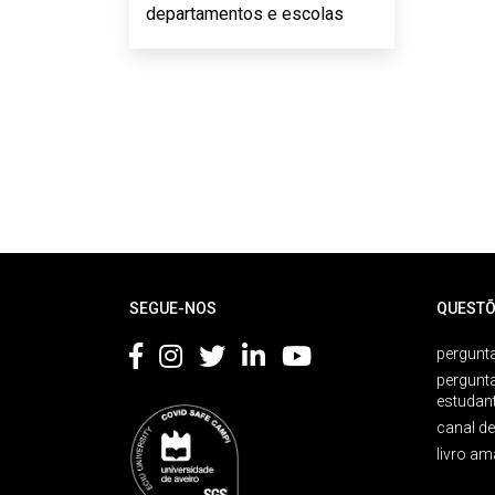
departamentos e escolas
Rodapé
SEGUE-NOS
QUESTÕ
pergunta
pergunt
estudan
canal d
livro am