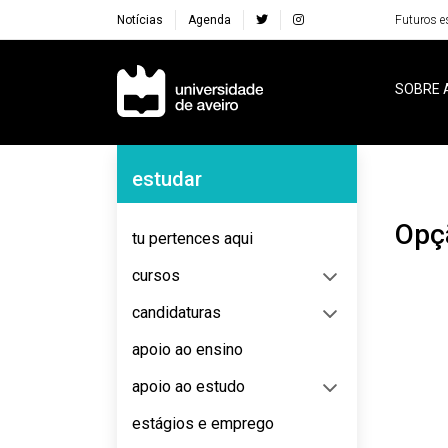
Notícias
Agenda
Futuros e
Navegação Principal
SOBRE 
Navegação Lateral
estudar
Op
tu pertences aqui
cursos
candidaturas
apoio ao ensino
apoio ao estudo
estágios e emprego