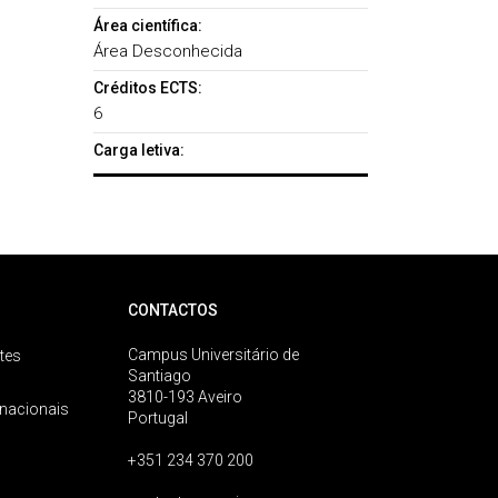
Área científica:
Área Desconhecida
Créditos ECTS:
6
Carga letiva:
CONTACTOS
Campus Universitário de
tes
Santiago
3810-193 Aveiro
rnacionais
Portugal
+351 234 370 200