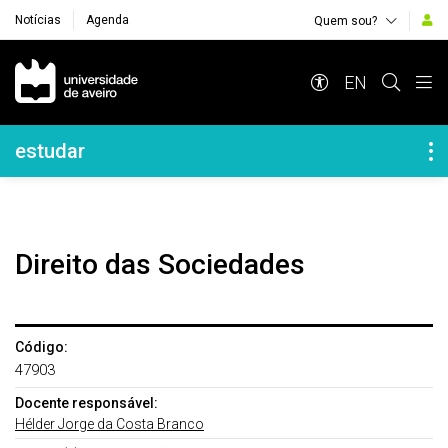
Notícias
Agenda
Quem sou?
Navegação Principal
EN
Navegação Lateral
estudar
Direito das Sociedades
Código:
47903
Docente responsável:
Hélder Jorge da Costa Branco