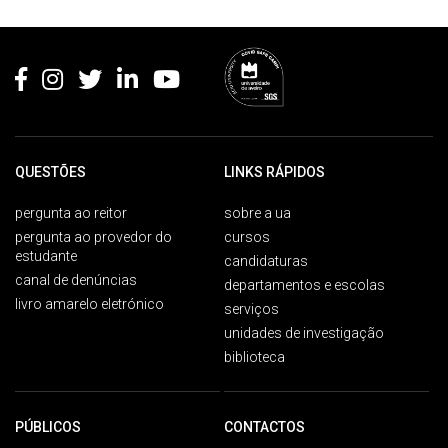
Rodapé
QUESTÕES
LINKS RÁPIDOS
pergunta ao reitor
sobre a ua
pergunta ao provedor do
cursos
estudante
candidaturas
canal de denúncias
departamentos e escolas
livro amarelo eletrónico
serviços
unidades de investigação
biblioteca
PÚBLICOS
CONTACTOS