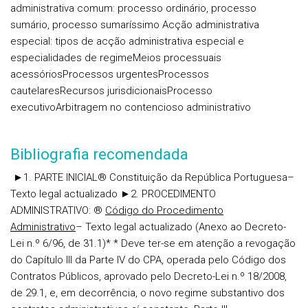
administrativa comum: processo ordinário, processo
sumário, processo sumaríssimo
Acção administrativa
especial: tipos de acção administrativa especial e
especialidades de regime
Meios processuais
acessórios
Processos urgentes
Processos
cautelares
Recursos jurisdicionais
Processo
executivo
Arbitragem no contencioso administrativo
Bibliografia recomendada
►1
.
PARTE INICIAL
®
Constituição da República Portuguesa
–
Texto legal actualizado
►2.
PROCEDIMENTO
ADMINISTRATIVO
:
®
Código do Procedimento
Administrativo
–
Texto legal actualizado
(Anexo ao Decreto-
Lei n.º 6/96, de 31.1)
*
* Deve ter-se em atenção a revogação
do Capítulo III da Parte IV do CPA, operada pelo Código dos
Contratos Públicos, aprovado pelo
Decreto-Lei n.º 18/2008,
de 29.1,
e, em decorrência, o novo regime substantivo dos