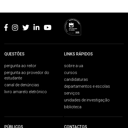
Rodapé
QUESTÕES
LINKS RÁPIDOS
pergunta ao reitor
sobre a ua
pergunta ao provedor do
cursos
estudante
candidaturas
canal de denúncias
departamentos e escolas
livro amarelo eletrónico
serviços
unidades de investigação
biblioteca
PÚBLICOS
CONTACTOS