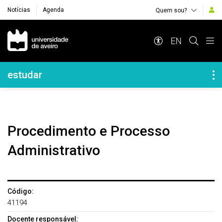
Notícias
Agenda
Quem sou?
Navegação Principal
EN
Navegação Lateral
estudar
Procedimento e Processo
Administrativo
Código:
41194
Docente responsável: