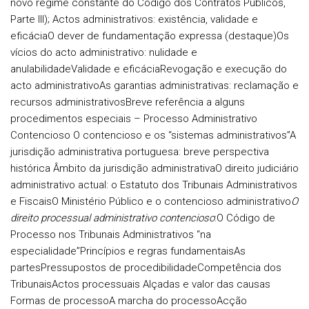
novo regime constante do Código dos Contratos Públicos,
Parte III);
Actos administrativos: existência, validade e
eficácia
O dever de fundamentação expressa (destaque)
Os
vícios do acto administrativo: nulidade e
anulabilidade
Validade e eficácia
Revogação e execução do
acto administrativo
As garantias administrativas: reclamação e
recursos administrativos
Breve referência a alguns
procedimentos especiais
– Processo Administrativo
Contencioso
O contencioso e os “sistemas administrativos”
A
jurisdição administrativa portuguesa: breve perspectiva
histórica
Âmbito da jurisdição administrativa
O direito judiciário
administrativo actual: o Estatuto dos Tribunais Administrativos
e Fiscais
O Ministério Público e o contencioso administrativo
O
direito processual administrativo contencioso
:
O Código de
Processo nos Tribunais Administrativos “na
especialidade”
Princípios e regras fundamentais
As
partes
Pressupostos de procedibilidade
Competência dos
Tribunais
Actos processuais
Alçadas e valor das causas
Formas de processo
A marcha do processo
Acção