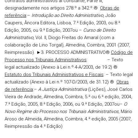
contratos administrativos aí constante, Parte III,
designadamente nos artigos 278.º a 342.º.
®
Obras de
referência
:
–
Introdução ao Direito Administrativo
, João
Caupers, Âncora Editora, Lisboa, 7.ª Edição, 2003, ou 8.ª
Edição, 2005, ou 9.ª Edição, 2007
ou
–
Curso de Direito
Administrativo
, Vol. II, Diogo Freitas do Amaral (com a
colaboração de Lino Torgal), Almedina, Coimbra, 2001 (2007,
Reimpressão).
►3. PROCESSO ADMINISTRATIVO
®
Código de
Processo nos Tribunais Administrativos
:
–
Texto
legal actualizado
(Anexo à Lei n.º 4-A/2003, de 19.2)
®
Estatuto dos Tribunais Administrativos e Fiscais
:
–
Texto legal
actualizado
(Anexo à Lei n.º 107-D/2003, de 31.12)
®
Obras
de referência
:
–
A Justiça Administrativa
(Lições), José Carlos
Vieira de Andrade, Almedina, Coimbra, 5.ª ou 6.ª edição, 2004,
7.ª Edição, 2005, 8.ª Edição, 2006, ou 9.ª Edição, 2007
ou
–
O
Novo Regime do Processo nos Tribunais Administrativos,
Mário
Aroso de Almeida, Almedina, Coimbra, 4.ª edição, 2005 (2007,
Reimpressão da 4.ª Edição)