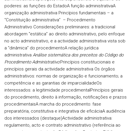
poderes: as funções do Estado
A função administrativa
A
organização administrativa
Princípios fundamentais – a
“Constituição administrativa”
– Procedimento
Administrativo
Considerações preliminares: a tradicional
abordagem “estática” ao direito administrativo, pelo enfoque
no acto administrativo, e a actividade administrativa vista sob
a “dinâmica” do procedimento
A relação jurídica
administrativa
Análise sistemática dos preceitos do Código do
Procedimento Administrativo
:
Princípios constitucionais e
princípios gerais da actividade administrativa
Os órgãos
administrativos: normas de organização e funcionamento; a
competência e as garantias de imparcialidade
Os
interessados: a legitimidade procedimental
Princípios gerais
do procedimento, direito à informação, notificações e prazos
procedimentais
A marcha do procedimento: fase
preparatória, constitutiva e integrativa de eficácia
A audiência
dos interessados (destaque)
Actividade administrativa:
regulamento, acto e contrato administrativo (referência ao