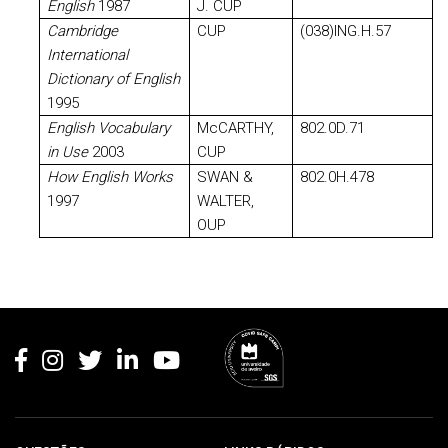
English
1987
J. CUP
Cambridge
CUP
(038)ING.H.57
International
Dictionary of English
1995
English Vocabulary
McCARTHY,
802.0D.71
in Use
2003
CUP
How English Works
SWAN &
802.0H.478
1997
WALTER,
OUP
Rodapé