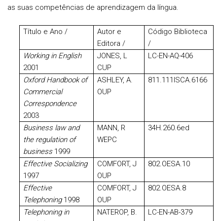
as suas competências de aprendizagem da língua.
Título e Ano /
Autor e
Código Biblioteca
Editora /
/
Working in English
JONES, L
LC-EN-AQ-406
2001
CUP
Oxford
Handbook of
ASHLEY, A.
811.111ISCA.6166
Commercial
OUP
Correspondence
2003
Business law and
MANN, R
34H.260.6ed
the regulation of
WEPC
business
1999
Effective Socializing
COMFORT, J
802.OESA.10
1997
OUP
Effective
COMFORT, J
802.OESA.8
Telephoning
1998
OUP
Telephoning in
NATEROP, B.
LC-EN-AB-379