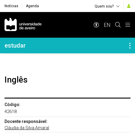
Notícias
Agenda
Quem sou?
Navegação Principal
EN
Navegação Lateral
estudar
Inglês
Código:
42618
Docente responsável:
Cláudia da Silva Amaral