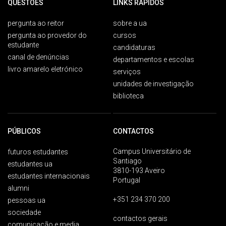
QUESTÕES
LINKS RÁPIDOS
pergunta ao reitor
sobre a ua
pergunta ao provedor do
cursos
estudante
candidaturas
canal de denúncias
departamentos e escolas
livro amarelo eletrónico
serviços
unidades de investigação
biblioteca
PÚBLICOS
CONTACTOS
Campus Universitário de
futuros estudantes
Santiago
estudantes ua
3810-193 Aveiro
estudantes internacionais
Portugal
alumni
+351 234 370 200
pessoas ua
sociedade
contactos gerais
comunicação e media