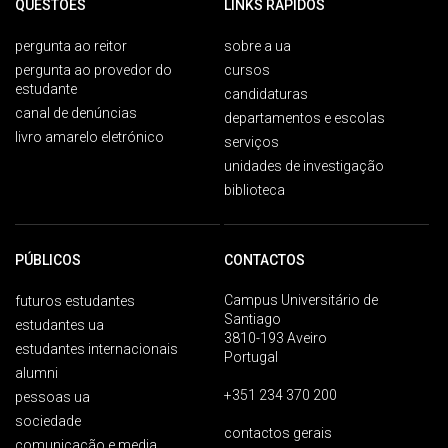
QUESTÕES
LINKS RÁPIDOS
pergunta ao reitor
sobre a ua
pergunta ao provedor do
cursos
estudante
candidaturas
canal de denúncias
departamentos e escolas
livro amarelo eletrónico
serviços
unidades de investigação
biblioteca
PÚBLICOS
CONTACTOS
Campus Universitário de
futuros estudantes
Santiago
estudantes ua
3810-193 Aveiro
estudantes internacionais
Portugal
alumni
+351 234 370 200
pessoas ua
sociedade
contactos gerais
comunicação e media