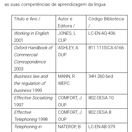
as suas competências de aprendizagem da língua.
Título e Ano /
Autor e
Código Biblioteca
Editora /
/
Working in English
JONES, L
LC-EN-AQ-406
2001
CUP
Oxford
Handbook of
ASHLEY, A.
811.111ISCA.6166
Commercial
OUP
Correspondence
2003
Business law and
MANN, R
34H.260.6ed
the regulation of
WEPC
business
1999
Effective Socializing
COMFORT, J
802.OESA.10
1997
OUP
Effective
COMFORT, J
802.OESA.8
Telephoning
1998
OUP
Telephoning in
NATEROP, B.
LC-EN-AB-379