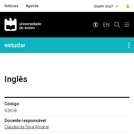
Notícias
Agenda
Quem sou?
Navegação Principal
EN
Navegação Lateral
estudar
Inglês
Código:
42618
Docente responsável:
Cláudia da Silva Amaral