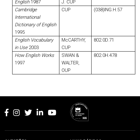
English
1987
J. CUP
Cambridge
CUP
(038)ING.H.57
International
Dictionary of English
1995
English Vocabulary
McCARTHY,
802.0D.71
in Use
2003
CUP
How English Works
SWAN &
802.0H.478
1997
WALTER,
OUP
Rodapé