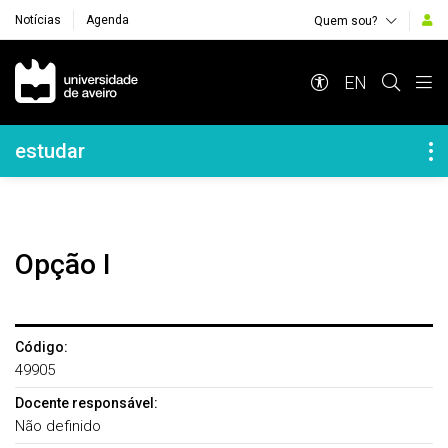
Notícias
Agenda
Quem sou?
Navegação Principal
EN
Navegação Lateral
estudar
Opção I
Código:
49905
Docente responsável:
Não definido