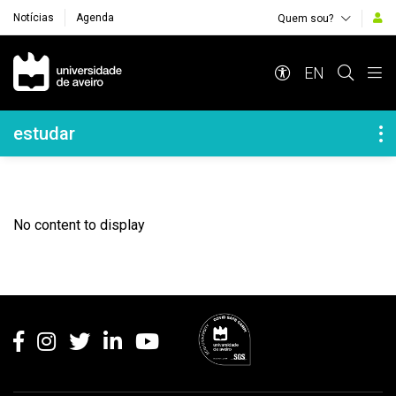
Notícias
Agenda
Quem sou?
Navegação Principal
EN
Navegação Lateral
estudar
No content to display
Rodapé