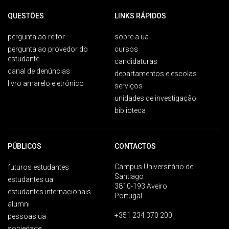
QUESTÕES
LINKS RÁPIDOS
pergunta ao reitor
sobre a ua
pergunta ao provedor do
cursos
estudante
candidaturas
canal de denúncias
departamentos e escolas
livro amarelo eletrónico
serviços
unidades de investigação
biblioteca
PÚBLICOS
CONTACTOS
Campus Universitário de
futuros estudantes
Santiago
estudantes ua
3810-193 Aveiro
estudantes internacionais
Portugal
alumni
+351 234 370 200
pessoas ua
sociedade