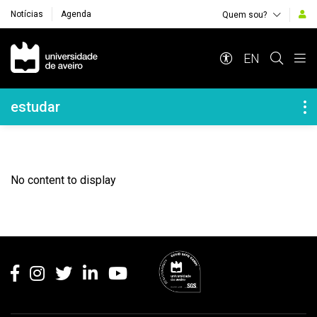
Notícias
Agenda
Quem sou?
Navegação Principal
EN
Navegação Lateral
estudar
No content to display
Rodapé