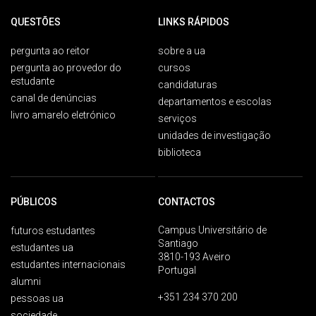
QUESTÕES
LINKS RÁPIDOS
pergunta ao reitor
sobre a ua
pergunta ao provedor do
cursos
estudante
candidaturas
canal de denúncias
departamentos e escolas
livro amarelo eletrónico
serviços
unidades de investigação
biblioteca
PÚBLICOS
CONTACTOS
Campus Universitário de
futuros estudantes
Santiago
estudantes ua
3810-193 Aveiro
estudantes internacionais
Portugal
alumni
+351 234 370 200
pessoas ua
sociedade