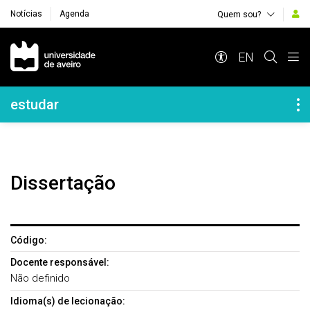
Notícias
Agenda
Quem sou?
Navegação Principal
EN
Navegação Lateral
estudar
Dissertação
Código:
Docente responsável:
Não definido
Idioma(s) de lecionação: