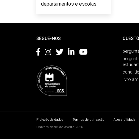
departamentos e escolas
Rodapé
SEGUE-NOS
QUESTÕ
pergunta
pergunt
estudan
canal d
livro am
Proteção de dados
Termos de utilização
Acessibilidade
Universidade de Aveiro 2026