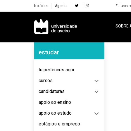
Notícias
Agenda
Futuros e
Navegação Principal
SOBRE 
Navegação Lateral
estudar
No content to display
tu pertences aqui
cursos
candidaturas
apoio ao ensino
apoio ao estudo
estágios e emprego