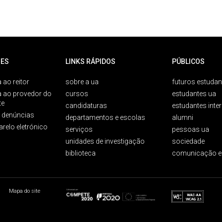
ES
LINKS RÁPIDOS
PÚBLICOS
 ao reitor
sobre a ua
futuros estudan
a ao provedor do
cursos
estudantes ua
te
candidaturas
estudantes inte
e denúncias
departamentos e escolas
alumni
arelo eletrónico
serviços
pessoas ua
unidades de investigação
sociedade
biblioteca
comunicação e
Mapa do site