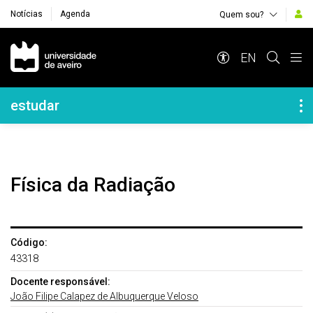
Notícias
Agenda
Quem sou?
Navegação Principal
EN
Navegação Lateral
estudar
Física da Radiação
Código:
43318
Docente responsável:
João Filipe Calapez de Albuquerque Veloso