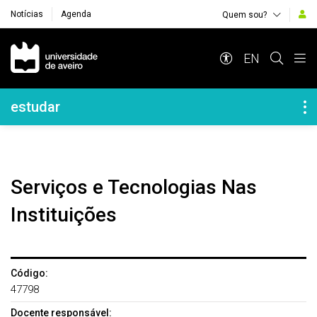
Notícias
Agenda
Quem sou?
Navegação Principal
EN
Navegação Lateral
estudar
Serviços e Tecnologias Nas
Instituições
Código:
47798
Docente responsável: