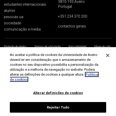
3810-193 Aveiro
estudantes internacionais
Portugal
alumni
+351 234 370 200
pessoas ua
sociedade
contactos gerais
comunicação e media
Proteção de dados
Termos de utilização
Acessibilidade
Mapa do site
Universidade de Aveiro 2026
Ao aceitar a política de cookies da Universidade de Aveiro
deverá ter em consideração que o armazenamento de
cookies no seu dispositivo possibilita a personalização da
utilização e a melhoria de navegação no website. Poderá
alterar as definições de cookies a qualquer altura.
Política
de cookies
Alterar definições de cookies
Rejeitar Tudo