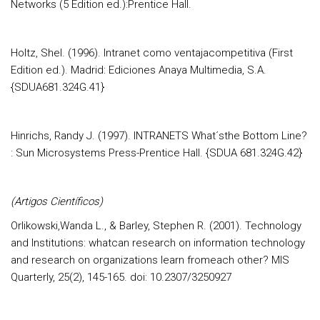
Networks (5 Edition ed.):Prentice Hall.
Holtz, Shel. (1996). Intranet como ventajacompetitiva (First
Edition ed.). Madrid: Ediciones Anaya Multimedia, S.A.
{SDUA681.324G.41}
Hinrichs, Randy J. (1997). INTRANETS What´sthe Bottom Line?
: Sun Microsystems Press-Prentice Hall. {SDUA 681.324G.42}
(Artigos Científicos)
Orlikowski,Wanda L., & Barley, Stephen R. (2001). Technology
and Institutions: whatcan research on information technology
and research on organizations learn fromeach other? MIS
Quarterly, 25(2), 145-165. doi: 10.2307/3250927