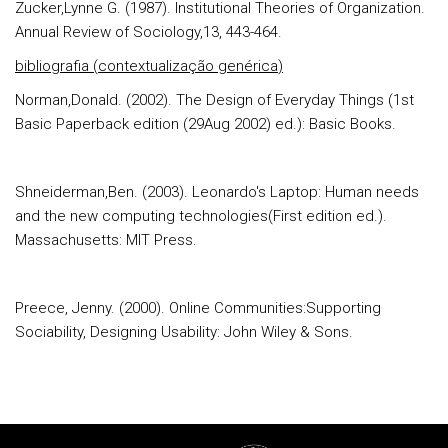
Zucker,Lynne G. (1987). Institutional Theories of Organization.
Annual Review of Sociology,13, 443-464.
bibliografia (
contextualização genérica
)
Norman,Donald. (2002). The Design of Everyday Things (1st
Basic Paperback edition (29Aug 2002) ed.): Basic Books.
Shneiderman,Ben. (2003). Leonardo's Laptop: Human needs
and the new computing technologies(First edition ed.).
Massachusetts: MIT Press.
Preece, Jenny. (2000). Online Communities:Supporting
Sociability, Designing Usability: John Wiley & Sons.
Rodapé