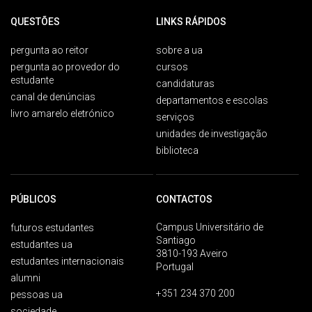
QUESTÕES
LINKS RÁPIDOS
pergunta ao reitor
sobre a ua
pergunta ao provedor do
cursos
estudante
candidaturas
canal de denúncias
departamentos e escolas
livro amarelo eletrónico
serviços
unidades de investigação
biblioteca
PÚBLICOS
CONTACTOS
Campus Universitário de
futuros estudantes
Santiago
estudantes ua
3810-193 Aveiro
estudantes internacionais
Portugal
alumni
+351 234 370 200
pessoas ua
sociedade