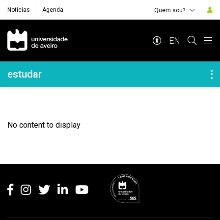
Notícias
Agenda
Quem sou?
Navegação Principal
EN
Navegação Lateral
estudar
No content to display
Rodapé