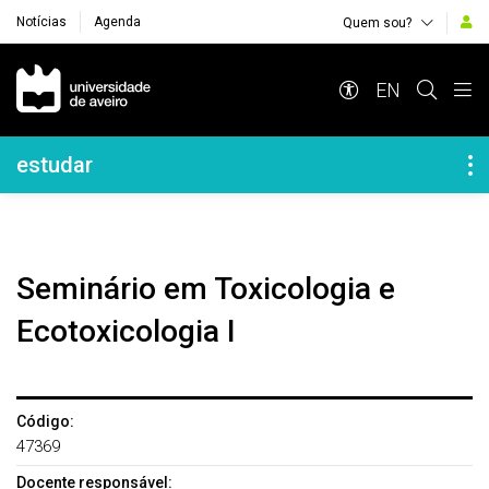
Notícias
Agenda
Quem sou?
Navegação Principal
EN
Navegação Lateral
estudar
Seminário em Toxicologia e
Ecotoxicologia I
Código:
47369
Docente responsável: