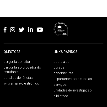
Rodapé
QUESTÕES
LINKS RÁPIDOS
pergunta ao reitor
sobre a ua
pergunta ao provedor do
cursos
estudante
candidaturas
canal de denúncias
departamentos e escolas
livro amarelo eletrónico
serviços
unidades de investigação
biblioteca