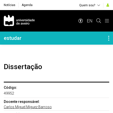
Notícias
Agenda
Quem sou?
Navegação Principal
EN
Navegação Lateral
estudar
Dissertação
Código:
49952
Docente responsável:
Carlos Miguel Miguez Barroso