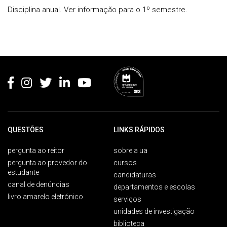
Disciplina anual. Ver informação para o 1º semestre.
Rodapé
QUESTÕES
LINKS RÁPIDOS
pergunta ao reitor
sobre a ua
pergunta ao provedor do
cursos
estudante
candidaturas
canal de denúncias
departamentos e escolas
livro amarelo eletrónico
serviços
unidades de investigação
biblioteca