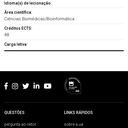
Idioma(s) de lecionação:
Área científica:
Ciências Biomédicas/Bioinformática
Créditos ECTS:
48
Carga letiva:
Rodapé
QUESTÕES
LINKS RÁPIDOS
pergunta ao reitor
sobre a ua