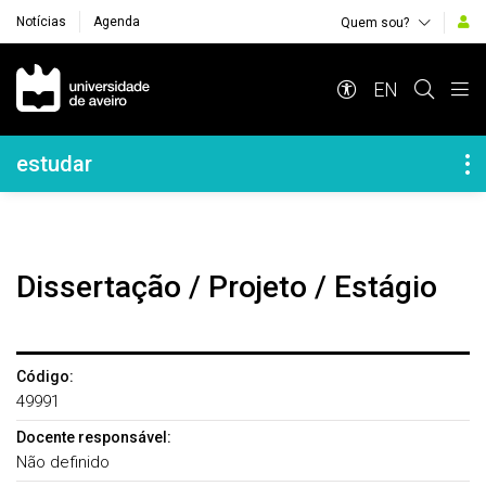
Notícias
Agenda
Quem sou?
Navegação Principal
EN
Navegação Lateral
estudar
Dissertação / Projeto / Estágio
Código:
49991
Docente responsável:
Não definido