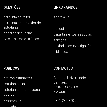
QUESTÕES
LINKS RÁPIDOS
pergunta ao reitor
sobre a ua
pergunta ao provedor do
cursos
estudante
candidaturas
canal de denúncias
departamentos e escolas
livro amarelo eletrónico
serviços
unidades de investigação
biblioteca
PÚBLICOS
CONTACTOS
Campus Universitário de
futuros estudantes
Santiago
estudantes ua
3810-193 Aveiro
estudantes internacionais
Portugal
alumni
+351 234 370 200
pessoas ua
sociedade