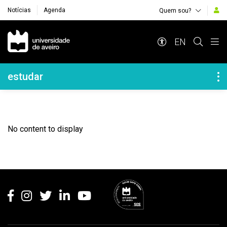
Notícias
Agenda
Quem sou?
Navegação Principal
EN
Navegação Lateral
estudar
No content to display
Rodapé