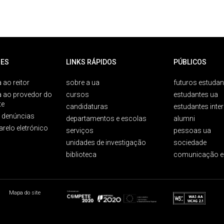
ES
LINKS RÁPIDOS
PÚBLICOS
 ao reitor
sobre a ua
futuros estudan
a ao provedor do
cursos
estudantes ua
te
candidaturas
estudantes inte
e denúncias
departamentos e escolas
alumni
arelo eletrónico
serviços
pessoas ua
unidades de investigação
sociedade
biblioteca
comunicação e
Mapa do site