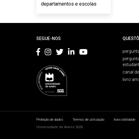
departamentos e escolas
Rodapé
SEGUE-NOS
QUESTÕ
pergunta
pergunt
estudan
canal d
livro am
Proteção de dados
Termos de utilização
Acessibilidade
Universidade de Aveiro 2026