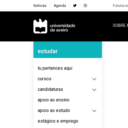
Notícias
Agenda
Futuros e
Navegação Principal
SOBRE 
Navegação Lateral
estudar
No content to display
tu pertences aqui
cursos
candidaturas
apoio ao ensino
apoio ao estudo
estágios e emprego