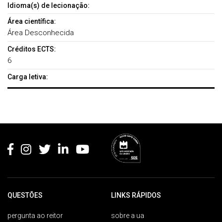
Idioma(s) de lecionação:
Área científica:
Área Desconhecida
Créditos ECTS:
6
Carga letiva:
Rodapé
QUESTÕES
LINKS RÁPIDOS
pergunta ao reitor
sobre a ua