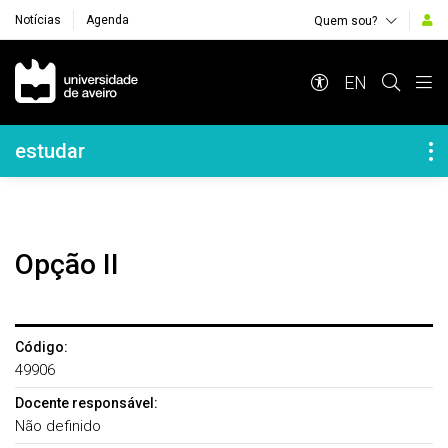
Notícias
Agenda
Quem sou?
Navegação Principal
EN
Navegação Lateral
estudar
Opção II
Código:
49906
Docente responsável:
Não definido