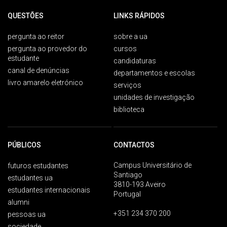
QUESTÕES
LINKS RÁPIDOS
pergunta ao reitor
sobre a ua
pergunta ao provedor do
cursos
estudante
candidaturas
canal de denúncias
departamentos e escolas
livro amarelo eletrónico
serviços
unidades de investigação
biblioteca
PÚBLICOS
CONTACTOS
Campus Universitário de
futuros estudantes
Santiago
estudantes ua
3810-193 Aveiro
estudantes internacionais
Portugal
alumni
+351 234 370 200
pessoas ua
sociedade