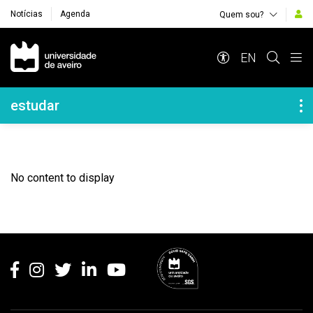
Notícias
Agenda
Quem sou?
Navegação Principal
EN
Navegação Lateral
estudar
No content to display
Rodapé