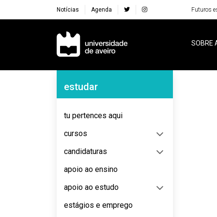
Notícias
Agenda
Futuros e
Navegação Principal
SOBRE 
Navegação Lateral
estudar
No content to display
tu pertences aqui
cursos
candidaturas
apoio ao ensino
apoio ao estudo
estágios e emprego