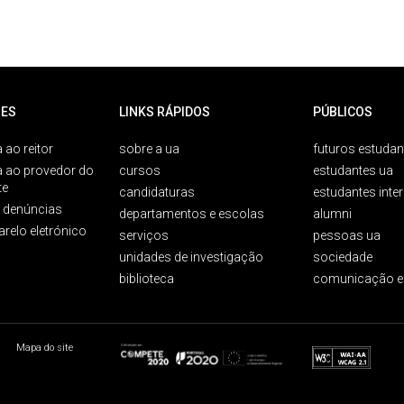
ES
LINKS RÁPIDOS
PÚBLICOS
 ao reitor
sobre a ua
futuros estudan
a ao provedor do
cursos
estudantes ua
te
candidaturas
estudantes inte
e denúncias
departamentos e escolas
alumni
arelo eletrónico
serviços
pessoas ua
unidades de investigação
sociedade
biblioteca
comunicação e
Mapa do site