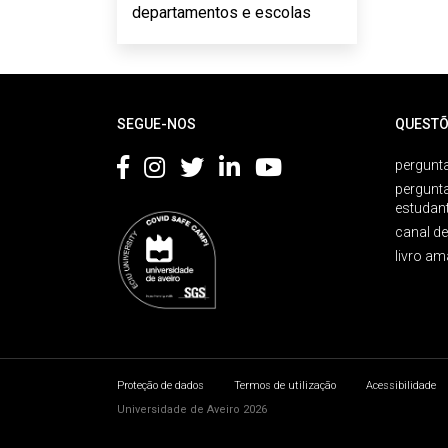
departamentos e escolas
Rodapé
SEGUE-NOS
QUESTÕ
pergunta
pergunt
estudan
canal d
livro am
Proteção de dados
Termos de utilização
Acessibilidade
Universidade de Aveiro 2026