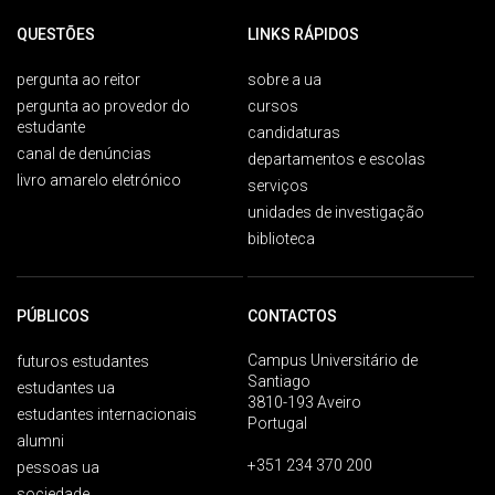
QUESTÕES
LINKS RÁPIDOS
pergunta ao reitor
sobre a ua
pergunta ao provedor do
cursos
estudante
candidaturas
canal de denúncias
departamentos e escolas
livro amarelo eletrónico
serviços
unidades de investigação
biblioteca
PÚBLICOS
CONTACTOS
Campus Universitário de
futuros estudantes
Santiago
estudantes ua
3810-193 Aveiro
estudantes internacionais
Portugal
alumni
+351 234 370 200
pessoas ua
sociedade