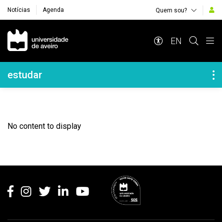
Notícias
Agenda
Quem sou?
Navegação Principal
EN
Navegação Lateral
estudar
No content to display
Rodapé