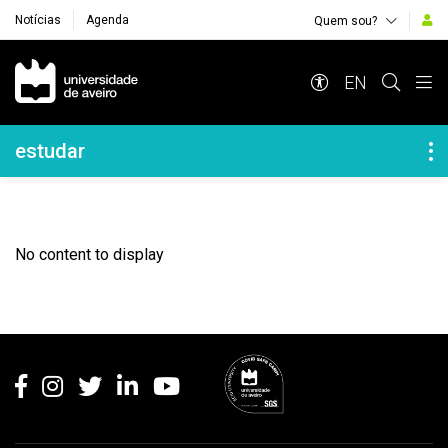
Notícias
Agenda
Quem sou?
Navegação Principal
EN
Navegação Lateral
estudar
No content to display
Rodapé