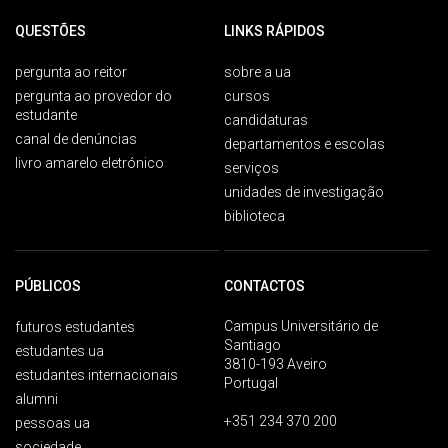
QUESTÕES
LINKS RÁPIDOS
pergunta ao reitor
sobre a ua
pergunta ao provedor do
cursos
estudante
candidaturas
canal de denúncias
departamentos e escolas
livro amarelo eletrónico
serviços
unidades de investigação
biblioteca
PÚBLICOS
CONTACTOS
Campus Universitário de
futuros estudantes
Santiago
estudantes ua
3810-193 Aveiro
estudantes internacionais
Portugal
alumni
+351 234 370 200
pessoas ua
sociedade