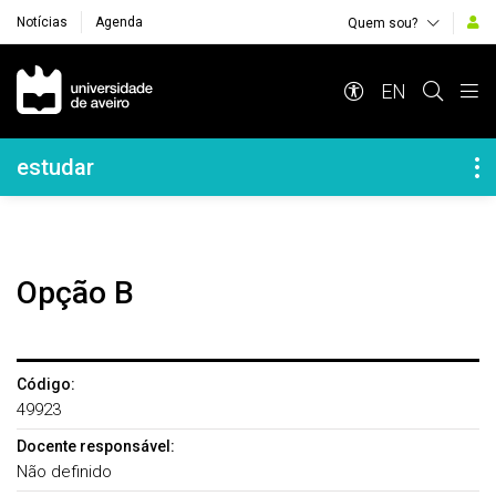
Notícias
Agenda
Quem sou?
Navegação Principal
EN
Navegação Lateral
estudar
Opção B
Código:
49923
Docente responsável:
Não definido