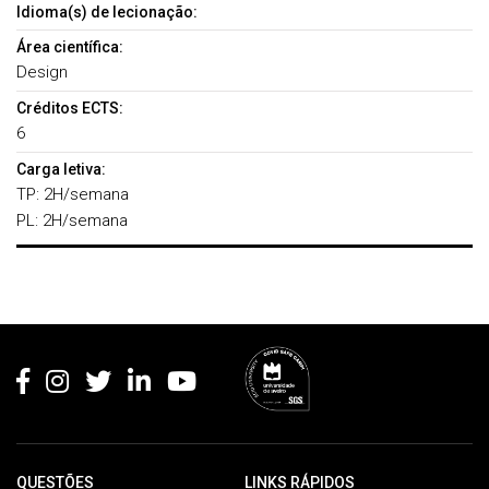
Idioma(s) de lecionação:
Área científica:
Design
Créditos ECTS:
6
Carga letiva:
TP: 2H/semana
PL: 2H/semana
Rodapé
QUESTÕES
LINKS RÁPIDOS