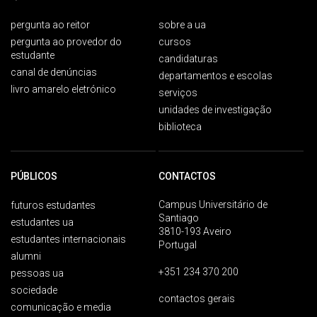
pergunta ao reitor
sobre a ua
pergunta ao provedor do
cursos
estudante
candidaturas
canal de denúncias
departamentos e escolas
livro amarelo eletrónico
serviços
unidades de investigação
biblioteca
PÚBLICOS
CONTACTOS
Campus Universitário de
futuros estudantes
Santiago
estudantes ua
3810-193 Aveiro
estudantes internacionais
Portugal
alumni
+351 234 370 200
pessoas ua
sociedade
contactos gerais
comunicação e media