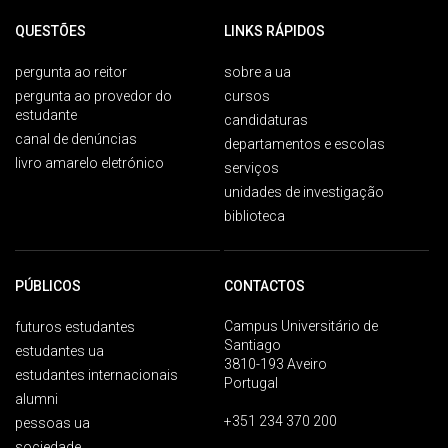
QUESTÕES
LINKS RÁPIDOS
pergunta ao reitor
sobre a ua
pergunta ao provedor do
cursos
estudante
candidaturas
canal de denúncias
departamentos e escolas
livro amarelo eletrónico
serviços
unidades de investigação
biblioteca
PÚBLICOS
CONTACTOS
Campus Universitário de
futuros estudantes
Santiago
estudantes ua
3810-193 Aveiro
estudantes internacionais
Portugal
alumni
+351 234 370 200
pessoas ua
sociedade