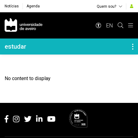
Notícias
Agenda
Quem sou?
Navegação Principal
EN
Navegação Lateral
estudar
No content to display
Rodapé