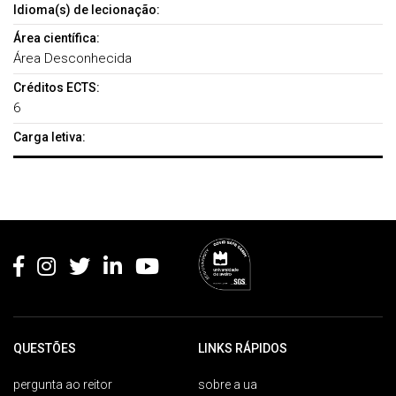
Idioma(s) de lecionação:
Área científica:
Área Desconhecida
Créditos ECTS:
6
Carga letiva:
Rodapé
QUESTÕES
LINKS RÁPIDOS
pergunta ao reitor
sobre a ua