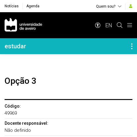
Notícias
Agenda
Quem sou?
Navegação Principal
EN
Navegação Lateral
estudar
Opção 3
Código:
49969
Docente responsável:
Não definido